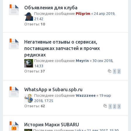
Объявления для клуба
Последнее сообщение
Piligrim
«
24 апр 2019,
21:42
Ответы:
10
Негативные отзывы о сервисах,
поставщиках запчастей и прочих
редисках
Последнее сообщение
Meyrin
«
30 сен 2018,
14:33
Ответы:
37
1
2
WhatsApp и Subaru.spb.ru
Последнее сообщение
Wazzzeee
«
19 мар
2018, 17:25
Ответы:
62
1
2
3
История Марки SUBARU
Последнее сообщение
Liska
«
21 дек 2017, 15:30