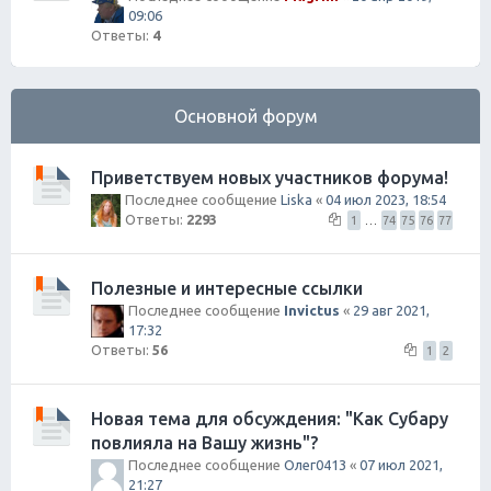
09:06
Ответы:
4
Основной форум
Приветствуем новых участников форума!
Последнее сообщение
Liska
«
04 июл 2023, 18:54
Ответы:
2293
1
…
74
75
76
77
Полезные и интересные ссылки
Последнее сообщение
Invictus
«
29 авг 2021,
17:32
Ответы:
56
1
2
Новая тема для обсуждения: "Как Субару
повлияла на Вашу жизнь"?
Последнее сообщение
Олег0413
«
07 июл 2021,
21:27