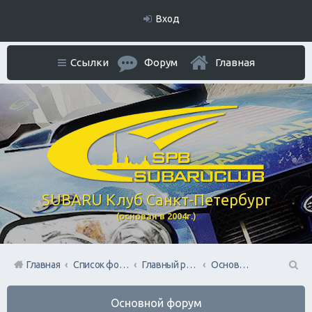
Вход
Ссылки
Форум
Главная
SUBARU Клуб Санкт-Петербург
(основан в 2004г.)
Главная
Список форумов
Главный раздел
Основной форум
П
Основной форум
ои