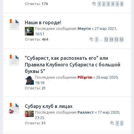
Ответы:
176
1
2
3
4
5
6
Наши в городе!
Последнее сообщение
Meyrin
«
27 мар 2021,
16:51
Ответы:
464
1
…
13
14
15
16
"Субарист, как распознать его" или
Правила Клубного Субариста с большой
буквы S"
Последнее сообщение
Piligrim
«
26 мар 2020,
18:18
Ответы:
21
Субару клуб в лицах
Последнее сообщение
Раллист
«
17 мар 2020,
23:25
Ответы:
31
1
2