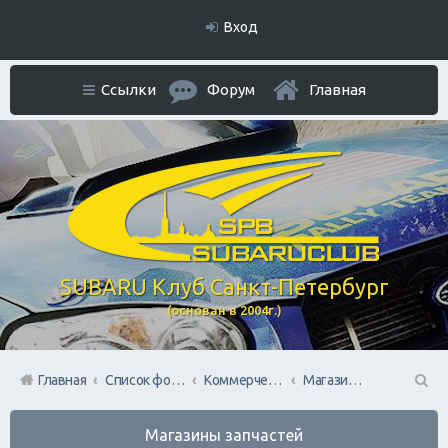
Вход
Ссылки
Форум
Главная
SUBARU Клуб Санкт-Петербург
(основан в 2004г.)
Главная
Список форумов
Коммерческий Отдел. Официальное расположение платной РЕКЛАМЫ.
Магазины запчастей
П
Магазины запчастей
ои