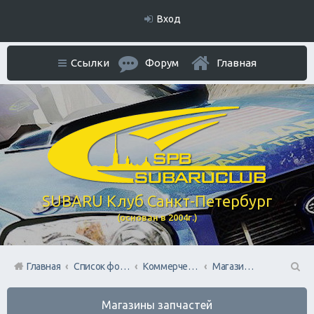
Вход
Ссылки
Форум
Главная
SUBARU Клуб Санкт-Петербург
(основан в 2004г.)
Главная
Список форумов
Коммерческий Отдел. Официальное расположение платной РЕКЛАМЫ.
Магазины запчастей
П
Магазины запчастей
ои