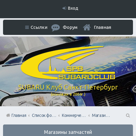
Вход
Ссылки
Форум
Главная
SUBARU Клуб Санкт-Петербург
(основан в 2004г.)
Главная
Список форумов
Коммерческий Отдел. Официальное расположение платной РЕКЛАМЫ.
Магазины запчастей
П
Магазины запчастей
ои