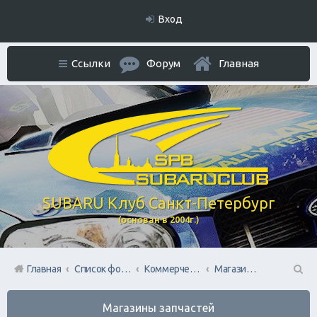
Вход
Ссылки
Форум
Главная
SUBARU Клуб Санкт-Петербург
(основан в 2004г.)
Главная
Список форумов
Коммерческий Отдел. Официальное расположение платной РЕКЛАМЫ.
Магазины запчастей
П
Магазины запчастей
ои