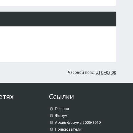
щ
е
н
и
ю
Часовой пояс:
UTC+03:00
етях
Ссылки
Главная
Форум
Архив форума 2006-2010
Пользователи