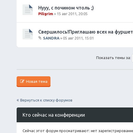
л
о
Нууу, с почином чтоль ;)
ж
Piligrim
» 15 авг 2011, 20:05
е
н
и
Свершилось!Приглашаю всех на фуршет
я
SANDRA
» 05 авг 2011, 15:01
В
л
о
Показать темы за:
ж
е
н
и
я
Новая тема
Вернуться к списку форумов
Кто сейчас на конференции
Сейчас этот форум просматривают: нет зарегистрированны