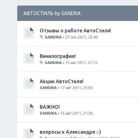
АВТОСТИЛЬ by SANDRA
Отзывы о работе АвтоСтиля!
SANDRA
» 27 сен 2011, 22:40
В
л
о
Винилография!
ж
SANDRA
» 15 авг 2011, 21:15
е
В
н
л
и
о
Акции АвтоСтиля!
я
ж
SANDRA
» 17 авг 2011, 23:56
е
н
и
ВАЖНО!
я
SANDRA
» 15 авг 2011, 21:36
вопросы к Александре :-)