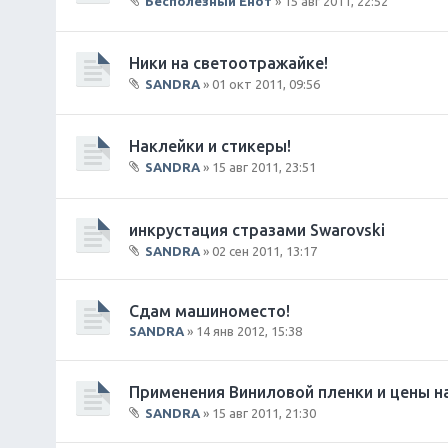
Бесполезный Енот
» 15 авг 2011, 22:52
В
л
о
Ники на светоотражайке!
ж
SANDRA
» 01 окт 2011, 09:56
е
В
н
л
и
о
Наклейки и стикеры!
я
ж
SANDRA
» 15 авг 2011, 23:51
е
В
н
л
и
о
инкрустация стразами Swarovski
я
ж
SANDRA
» 02 сен 2011, 13:17
е
В
н
л
и
о
Сдам машиноместо!
я
ж
SANDRA
» 14 янв 2012, 15:38
е
н
и
Применения Виниловой пленки и цены на
я
SANDRA
» 15 авг 2011, 21:30
В