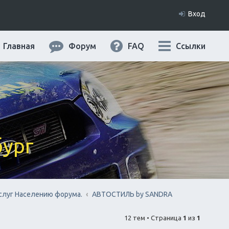
Вход
Главная
Форум
FAQ
Ссылки
бург
слуг Населению форума.
АВТОСТИЛЬ by SANDRA
12 тем • Страница
1
из
1