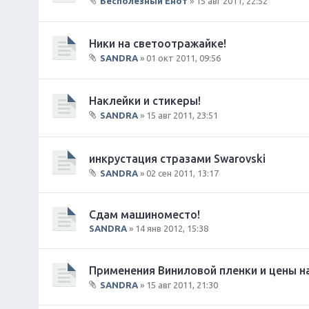
Бесполезный Енот
» 15 авг 2011, 22:52
В
л
о
Ники на светоотражайке!
ж
SANDRA
» 01 окт 2011, 09:56
е
В
н
л
и
о
Наклейки и стикеры!
я
ж
SANDRA
» 15 авг 2011, 23:51
е
В
н
л
и
о
инкрустация стразами Swarovski
я
ж
SANDRA
» 02 сен 2011, 13:17
е
В
н
л
и
о
Сдам машиноместо!
я
ж
SANDRA
» 14 янв 2012, 15:38
е
н
и
Применения Виниловой пленки и цены на
я
SANDRA
» 15 авг 2011, 21:30
В