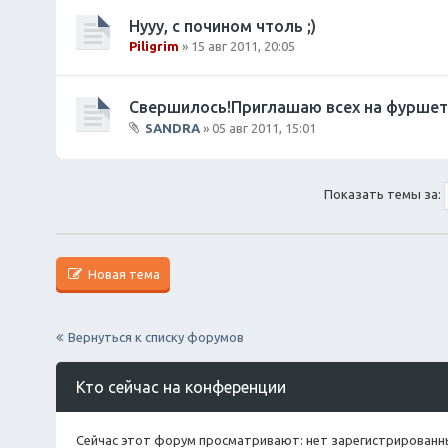
л
о
Нууу, с почином чтоль ;)
ж
Piligrim
» 15 авг 2011, 20:05
е
н
и
Свершилось!Приглашаю всех на фуршет
я
SANDRA
» 05 авг 2011, 15:01
В
л
о
Показать темы за:
ж
е
н
и
я
Новая тема
Вернуться к списку форумов
Кто сейчас на конференции
Сейчас этот форум просматривают: нет зарегистрированны