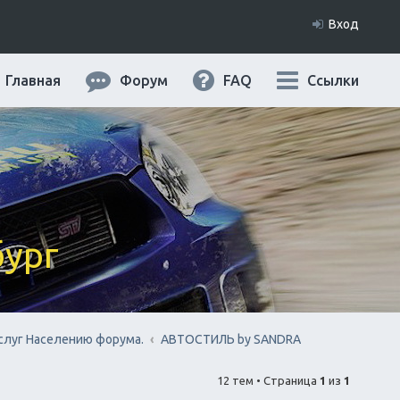
Вход
Главная
Форум
FAQ
Ссылки
бург
слуг Населению форума.
АВТОСТИЛЬ by SANDRA
12 тем • Страница
1
из
1