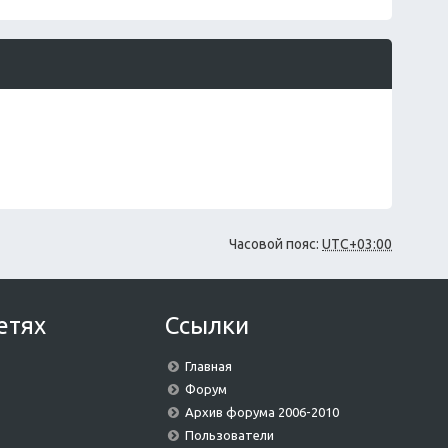
щ
е
н
и
ю
Часовой пояс:
UTC+03:00
етях
Ссылки
Главная
Форум
Архив форума 2006-2010
Пользователи