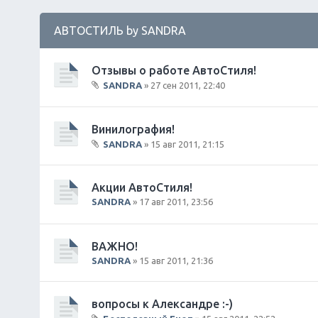
АВТОСТИЛЬ by SANDRA
Отзывы о работе АвтоСтиля!
SANDRA
» 27 сен 2011, 22:40
В
л
о
Винилография!
ж
SANDRA
» 15 авг 2011, 21:15
е
В
н
л
и
о
Акции АвтоСтиля!
я
ж
SANDRA
» 17 авг 2011, 23:56
е
н
и
ВАЖНО!
я
SANDRA
» 15 авг 2011, 21:36
вопросы к Александре :-)