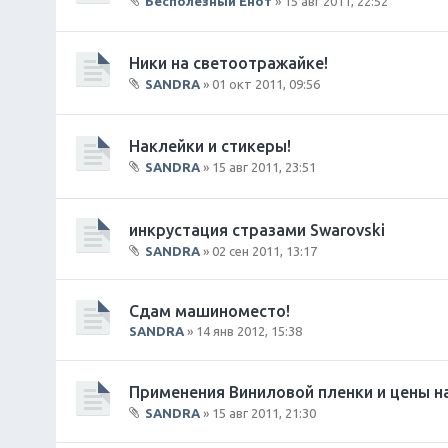
Бесполезный Енот
» 15 авг 2011, 22:52
В
л
о
Ники на светоотражайке!
ж
SANDRA
» 01 окт 2011, 09:56
е
В
н
л
и
о
Наклейки и стикеры!
я
ж
SANDRA
» 15 авг 2011, 23:51
е
В
н
л
и
о
инкрустация стразами Swarovski
я
ж
SANDRA
» 02 сен 2011, 13:17
е
В
н
л
и
о
Сдам машиноместо!
я
ж
SANDRA
» 14 янв 2012, 15:38
е
н
и
Применения Виниловой пленки и цены на
я
SANDRA
» 15 авг 2011, 21:30
В