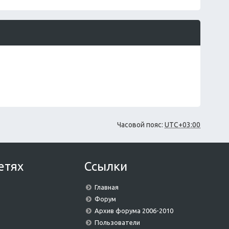
щ
е
н
и
ю
Часовой пояс:
UTC+03:00
етях
Ссылки
Главная
Форум
Архив форума 2006-2010
Пользователи