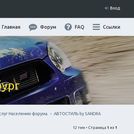
Вход
Главная
Форум
FAQ
Ссылки
бург
слуг Населению форума.
АВТОСТИЛЬ by SANDRA
12 тем • Страница
1
из
1