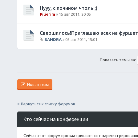
л
о
Нууу, с почином чтоль ;)
ж
Piligrim
» 15 авг 2011, 20:05
е
н
и
Свершилось!Приглашаю всех на фуршет
я
SANDRA
» 05 авг 2011, 15:01
В
л
о
Показать темы за:
ж
е
н
и
я
Новая тема
Вернуться к списку форумов
Кто сейчас на конференции
Сейчас этот форум просматривают: нет зарегистрированны