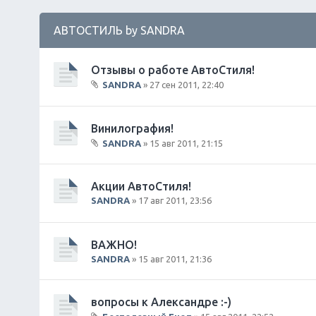
АВТОСТИЛЬ by SANDRA
Отзывы о работе АвтоСтиля!
SANDRA
» 27 сен 2011, 22:40
В
л
о
Винилография!
ж
SANDRA
» 15 авг 2011, 21:15
е
В
н
л
и
о
Акции АвтоСтиля!
я
ж
SANDRA
» 17 авг 2011, 23:56
е
н
и
ВАЖНО!
я
SANDRA
» 15 авг 2011, 21:36
вопросы к Александре :-)