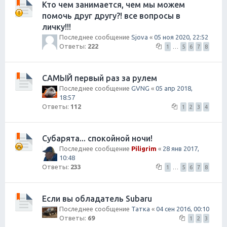
Кто чем занимается, чем мы можем
помочь друг другу?! все вопросы в
личку!!!
Последнее сообщение
Sjova
«
05 ноя 2020, 22:52
Ответы:
222
1
…
5
6
7
8
САМЫЙ первый раз за рулем
Последнее сообщение
GVNG
«
05 апр 2018,
18:57
Ответы:
112
1
2
3
4
Субарята... спокойной ночи!
Последнее сообщение
Piligrim
«
28 янв 2017,
10:48
Ответы:
233
1
…
5
6
7
8
Если вы обладатель Subaru
Последнее сообщение
Татка
«
04 сен 2016, 00:10
Ответы:
69
1
2
3