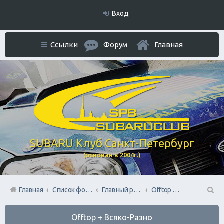
Вход
Ссылки
Форум
Главная
SUBARU Клуб Санкт-Петербург
(основан в 2004г.)
Главная
Список форумов
Главный раздел
Offtop + Всяко-Разно
П
Offtop + Всяко-Разно
ои