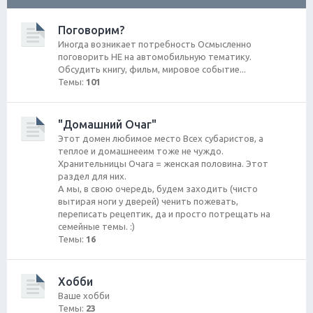
ск
Поговорим?
Иногда возникает потребность Осмысленно
поговорить НЕ на автомобильную тематику.
Обсудить книгу, фильм, мировое событие...
Темы:
101
"Домашний Очаг"
Этот домен любимое место Всех субаристов, а
теплое и домашнееим тоже не чуждо.
Хранительницы Очага = женская половина. Этот
раздел для них.
А мы, в свою очередь, будем заходить (чисто
вытирая ноги у дверей) ченить пожевать,
переписать рецептик, да и просто потрещать на
семейные темы. :)
Темы:
16
Хобби
Ваше хобби
Темы:
23