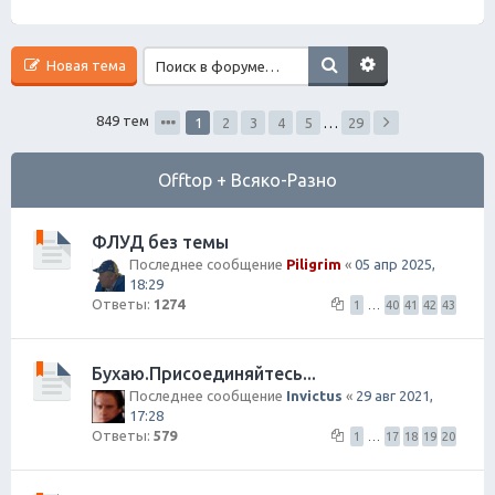
Новая тема
849 тем
1
2
3
4
5
…
29
Offtop + Всяко-Разно
ФЛУД без темы
Последнее сообщение
Piligrim
«
05 апр 2025,
18:29
Ответы:
1274
1
…
40
41
42
43
Бухаю.Присоединяйтесь...
Последнее сообщение
Invictus
«
29 авг 2021,
17:28
Ответы:
579
1
…
17
18
19
20