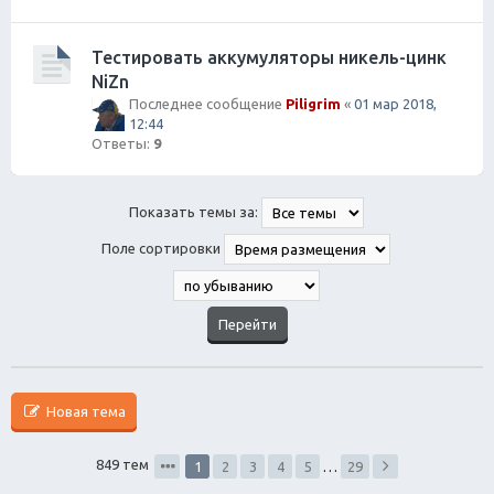
Тестировать аккумуляторы никель-цинк
NiZn
Последнее сообщение
Piligrim
«
01 мар 2018,
12:44
Ответы:
9
Показать темы за:
Поле сортировки
Новая тема
849 тем
1
2
3
4
5
…
29