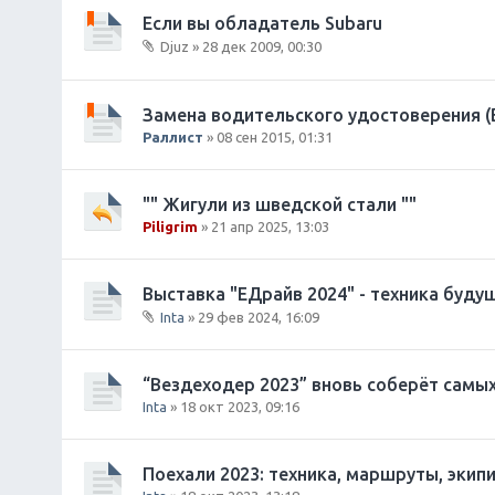
и
о
Если вы обладатель Subaru
я
ж
Djuz
» 28 дек 2009, 00:30
е
В
н
л
и
о
Замена водительского удостоверения (
я
ж
Раллист
» 08 сен 2015, 01:31
е
н
и
"" Жигули из шведской стали ""
я
Piligrim
» 21 апр 2025, 13:03
Выставка "ЕДрайв 2024" - техника буду
Inta
» 29 фев 2024, 16:09
В
л
о
“Вездеходер 2023” вновь соберёт самы
ж
Inta
» 18 окт 2023, 09:16
е
н
и
Поехали 2023: техника, маршруты, экипи
я