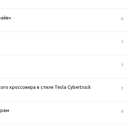
райв»
0
1
7
го кроссовера в стиле Tesla Cybertruck
3
ерам
0