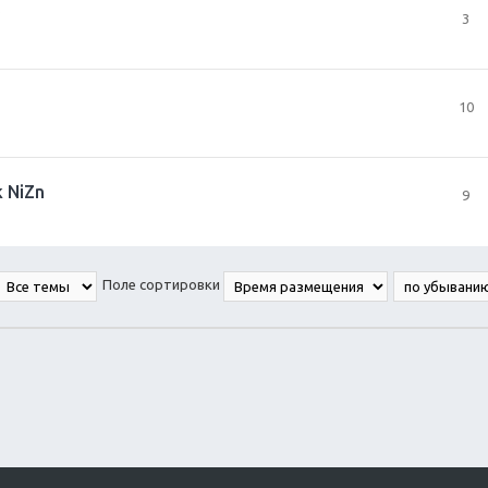
3
10
 NiZn
9
Поле сортировки