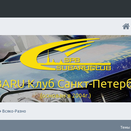
ARU Клуб Санкт-Петер
(основан в 2004г.)
+ Всяко-Разно
Темы