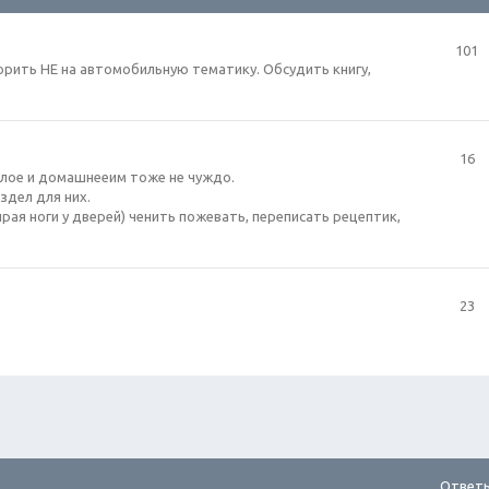
101
рить НЕ на автомобильную тематику. Обсудить книгу,
16
плое и домашнееим тоже не чуждо.
здел для них.
рая ноги у дверей) ченить пожевать, переписать рецептик,
23
Ответ