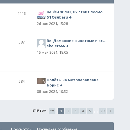
Re: ФИЛЬМЫ, их стоит посмотреть!
1115
STOsubaru
П
26 ноя 2021, 15:28
е
р
е
й
Re: Домашние животные и всё о них
387
т
skelet666
и
П
15 май 2021, 18:05
к
е
п
р
о
е
сл
й
е
т
д
и
Полёты на мотопараплане
384
н
к
Борис
е
п
П
08 ноя 2024, 10:52
м
о
е
у
сл
р
с
е
е
о
д
й
о
849 тем
1
2
3
4
5
…
29
н
т
б
е
и
щ
м
к
е
у
п
н
ы
Просмотры
Последнее сообщение
с