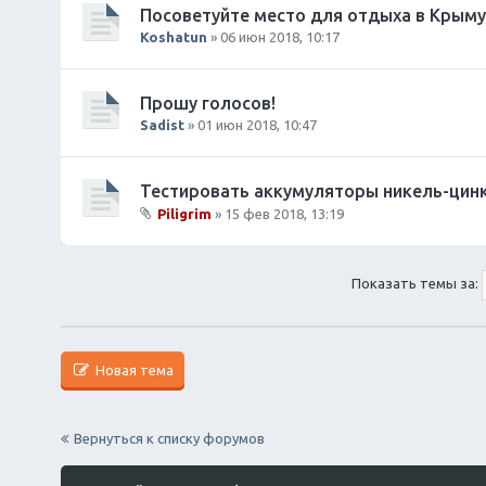
Посоветуйте место для отдыха в Крыму
Koshatun
» 06 июн 2018, 10:17
Прошу голосов!
Sadist
» 01 июн 2018, 10:47
Тестировать аккумуляторы никель-цинк
Piligrim
» 15 фев 2018, 13:19
В
л
о
Показать темы за:
ж
е
н
и
Новая тема
я
Вернуться к списку форумов