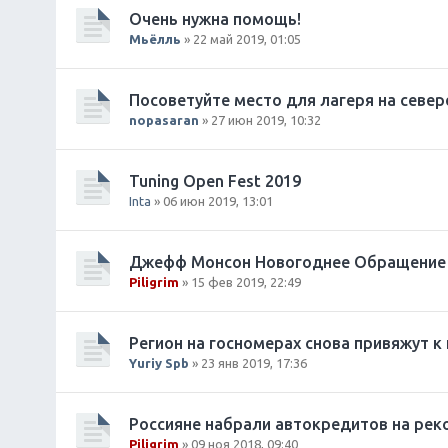
Очень нужна помощь!
Мьёлль
» 22 май 2019, 01:05
Посоветуйте место для лагеря на севе
nopasaran
» 27 июн 2019, 10:32
Tuning Open Fest 2019
Inta
» 06 июн 2019, 13:01
Джефф Монсон Новогоднее Обращение
Piligrim
» 15 фев 2019, 22:49
Регион на госномерах снова привяжут к
Yuriy Spb
» 23 янв 2019, 17:36
Россияне набрали автокредитов на реко
Piligrim
» 09 ноя 2018, 09:40