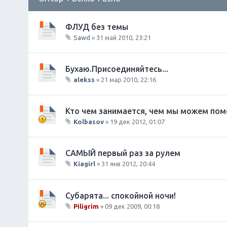
ФЛУД без темы
Sawd
» 31 май 2010, 23:21
В
л
о
Бухаю.Присоединяйтесь...
ж
alekss
» 21 мар 2010, 22:16
е
В
н
л
и
о
Кто чем занимается, чем мы можем помоч
я
ж
Kolbasov
» 19 дек 2012, 01:07
е
В
н
л
и
о
САМЫЙ первый раз за рулем
я
ж
Kiagirl
» 31 янв 2012, 20:44
е
В
н
л
и
о
Субарята... спокойной ночи!
я
ж
Piligrim
» 09 дек 2009, 00:18
е
В
н
л