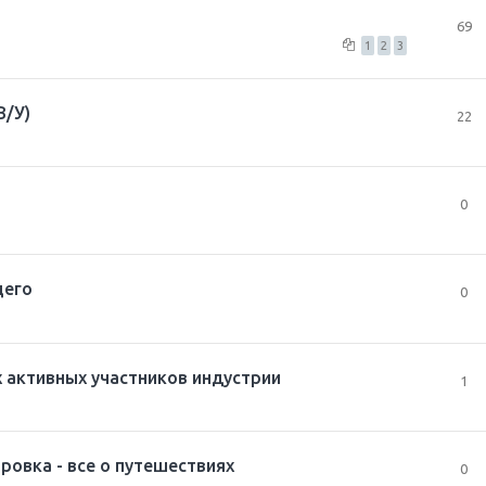
69
1
2
3
В/У)
22
0
щего
0
х активных участников индустрии
1
ровка - все о путешествиях
0