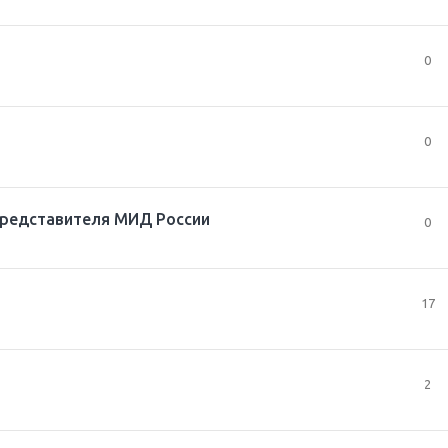
0
0
цпредставителя МИД России
0
17
2