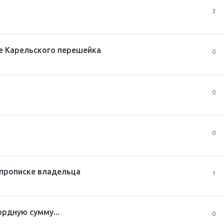
3
ре Карельского перешейка
0
0
0
 прописке владельца
1
рдную сумму...
0