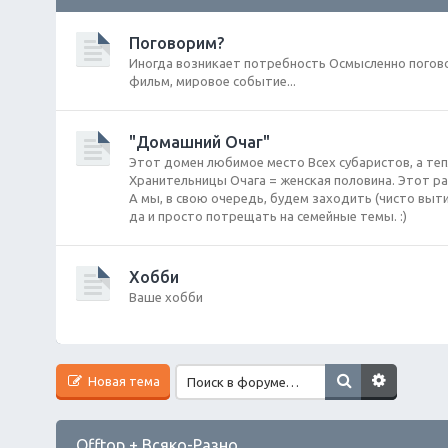
Поговорим?
Иногда возникает потребность Осмысленно погово
фильм, мировое событие...
"Домашний Очаг"
Этот домен любимое место Всех субаристов, а те
Хранительницы Очага = женская половина. Этот ра
А мы, в свою очередь, будем заходить (чисто выти
да и просто потрещать на семейные темы. :)
Хобби
Ваше хобби
Новая тема
Offtop + Всяко-Разно