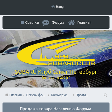
Вход
Ссылки
Форум
Главная
SUBARU Клуб Санкт-Петербург
(основан в 2004г.)
Главная
Список форумов
Коммерческий Отдел. Официальное расположение платной РЕКЛАМЫ.
Продажа товара Населению Форума.
П
Продажа товара Населению Форума.
ои