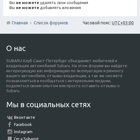
Вы
не можете
удалять свои сообщения
Вы
не можете
добавлять вложения
Главная
Список форумов
Часовой пояс:
UTC+03:00
О нас
SUBARU Клуб Санкт-Петербург объединяет любителей и
владельцев автомобилей Subaru. На этом форуме вы найдете
интересующую вас информацию по эксплуатации и ремонту
вашего автомобиля, отзывы владельцев, а так же сможете
познакомиться и пообщаться с интересными людьми,
поделиться своим опытом или просто оставить отзывы о
Subaru.
Мы в социальных сетях
Вконтакте
Facebook
Instagram
I'm a Subarist