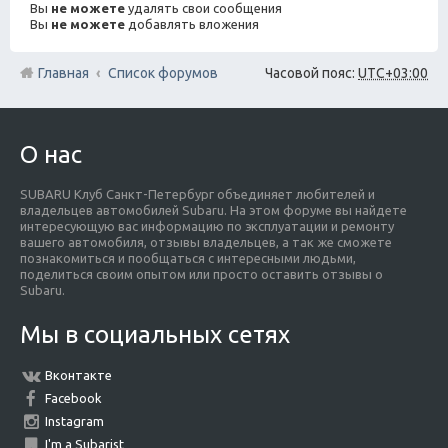
Вы
не можете
удалять свои сообщения
Вы
не можете
добавлять вложения
Главная
Список форумов
Часовой пояс:
UTC+03:00
О нас
SUBARU Клуб Санкт-Петербург объединяет любителей и
владельцев автомобилей Subaru. На этом форуме вы найдете
интересующую вас информацию по эксплуатации и ремонту
вашего автомобиля, отзывы владельцев, а так же сможете
познакомиться и пообщаться с интересными людьми,
поделиться своим опытом или просто оставить отзывы о
Subaru.
Мы в социальных сетях
Вконтакте
Facebook
Instagram
I'm a Subarist