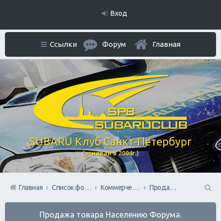
Вход
Ссылки
Форум
Главная
SUBARU Клуб Санкт-Петербург
(основан в 2004г.)
Главная
Список форумов
Коммерческий Отдел. Официальное расположение платной РЕКЛАМЫ.
Продажа товара Населению Форума.
П
Продажа товара Населению Форума.
ои