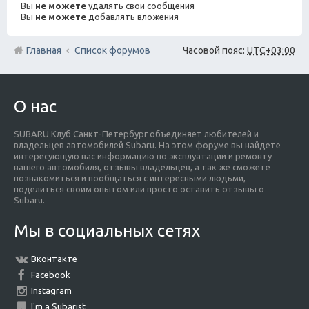
Вы
не можете
удалять свои сообщения
Вы
не можете
добавлять вложения
Главная
Список форумов
Часовой пояс:
UTC+03:00
О нас
SUBARU Клуб Санкт-Петербург объединяет любителей и
владельцев автомобилей Subaru. На этом форуме вы найдете
интересующую вас информацию по эксплуатации и ремонту
вашего автомобиля, отзывы владельцев, а так же сможете
познакомиться и пообщаться с интересными людьми,
поделиться своим опытом или просто оставить отзывы о
Subaru.
Мы в социальных сетях
Вконтакте
Facebook
Instagram
I'm a Subarist