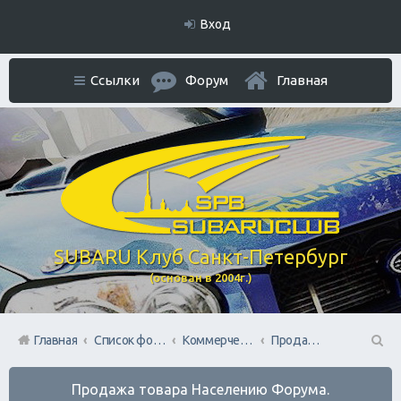
Вход
Ссылки
Форум
Главная
SUBARU Клуб Санкт-Петербург
(основан в 2004г.)
Главная
Список форумов
Коммерческий Отдел. Официальное расположение платной РЕКЛАМЫ.
Продажа товара Населению Форума.
П
Продажа товара Населению Форума.
ои