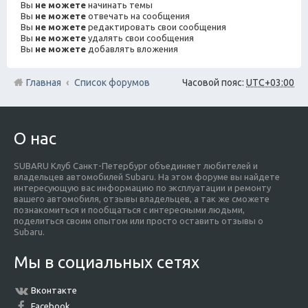
Вы
не можете
начинать темы
Вы
не можете
отвечать на сообщения
Вы
не можете
редактировать свои сообщения
Вы
не можете
удалять свои сообщения
Вы
не можете
добавлять вложения
Главная
Список форумов
Часовой пояс:
UTC+03:00
О нас
SUBARU Клуб Санкт-Петербург объединяет любителей и
владельцев автомобилей Subaru. На этом форуме вы найдете
интересующую вас информацию по эксплуатации и ремонту
вашего автомобиля, отзывы владельцев, а так же сможете
познакомиться и пообщаться с интересными людьми,
поделиться своим опытом или просто оставить отзывы о
Subaru.
Мы в социальных сетях
Вконтакте
Facebook