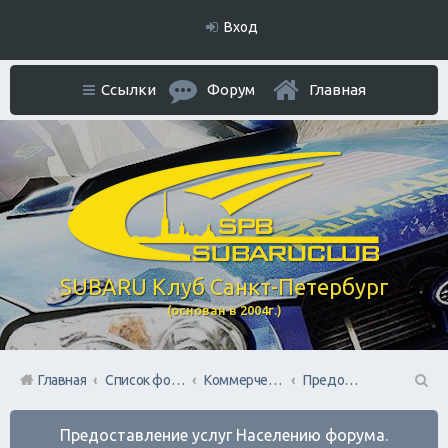
Вход
Ссылки
Форум
Главная
SUBARU Клуб Санкт-Петербург
(основан в 2004г.)
Главная
Список форумов
Коммерческий Отдел. Официальное расположение платной РЕКЛАМЫ.
Предоставление услуг Населению форума.
П
Предоставление услуг Населению форума.
ои