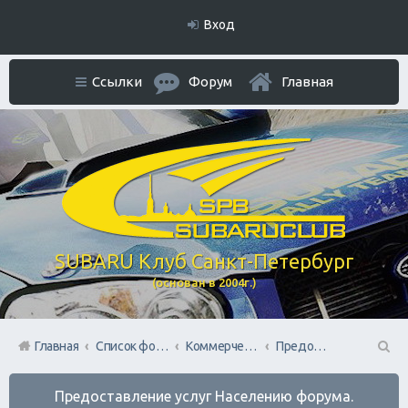
Вход
Ссылки
Форум
Главная
SUBARU Клуб Санкт-Петербург
(основан в 2004г.)
Главная
Список форумов
Коммерческий Отдел. Официальное расположение платной РЕКЛАМЫ.
Предоставление услуг Населению форума.
П
Предоставление услуг Населению форума.
ои