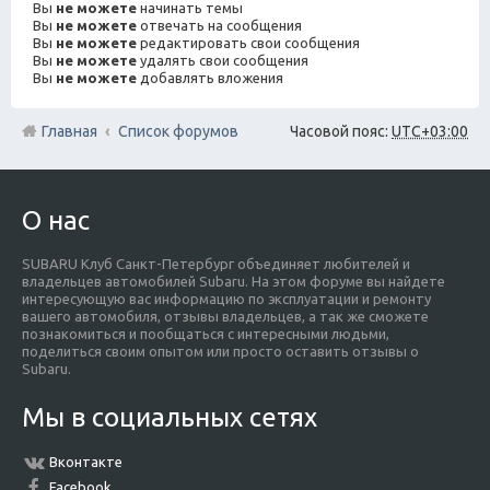
Вы
не можете
начинать темы
Вы
не можете
отвечать на сообщения
Вы
не можете
редактировать свои сообщения
Вы
не можете
удалять свои сообщения
Вы
не можете
добавлять вложения
Главная
Список форумов
Часовой пояс:
UTC+03:00
О нас
SUBARU Клуб Санкт-Петербург объединяет любителей и
владельцев автомобилей Subaru. На этом форуме вы найдете
интересующую вас информацию по эксплуатации и ремонту
вашего автомобиля, отзывы владельцев, а так же сможете
познакомиться и пообщаться с интересными людьми,
поделиться своим опытом или просто оставить отзывы о
Subaru.
Мы в социальных сетях
Вконтакте
Facebook