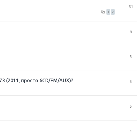
51
1
2
8
3
73 (2011, просто 6CD/FM/AUX)?
5
5
1