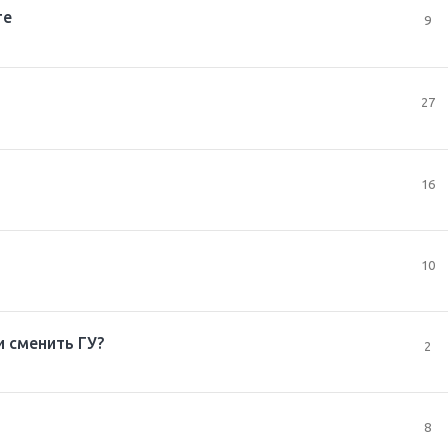
те
9
27
16
10
и сменить ГУ?
2
8