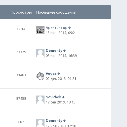
ы
Просмотры
Последнее сообщение
Архитектор
8614
П
15 июн 2015, 09:21
е
р
е
й
Dementy
23379
т
П
05 июн 2015, 16:39
и
е
к
р
п
е
о
й
Vegas
31403
сл
т
П
02 дек 2013, 01:21
е
и
е
д
к
р
н
п
е
е
о
й
Novichok
97459
м
сл
т
П
17 сен 2019, 18:15
у
е
и
е
с
д
к
р
о
н
п
е
о
е
о
й
Dementy
7169
б
м
сл
т
П
12 ноя 2018, 17:18