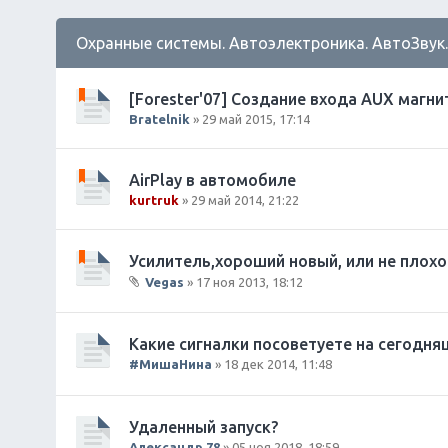
Охранные системы. Автоэлектроника. АвтоЗвук
[Forester'07] Создание входа AUX магн
Bratelnik
» 29 май 2015, 17:14
AirPlay в автомобиле
kurtruk
» 29 май 2014, 21:22
Усилитель,хороший новый, или не плохо
Vegas
» 17 ноя 2013, 18:12
В
л
о
Какие сигналки посоветуете на сегодня
ж
#МишаНина
» 18 дек 2014, 11:48
е
н
и
Удаленный запуск?
я
Александр 78
» 05 ноя 2018, 18:59