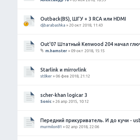
Outback(BS), ШГУ + 3 RCA или HDMI
djbarabashka
» 20 окт 2018, 11:43
Out'07 Штатный Kenwood 204 начал глю
m.hamster
» 09 окт 2018, 15:15
В
л
о
Starlink и mirrorlink
ж
st0ker
» 06 фев 2018, 21:12
е
н
и
scher-khan logicar 3
я
Sonic
» 26 апр 2015, 10:12
Передний прикуриватель. И до кучи - us
murmilon81
» 02 апр 2018, 22:06