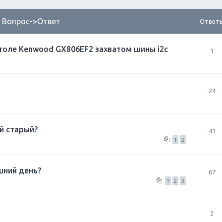
. Вопрос->Ответ
Ответ
итоле Kenwood GX806EF2 захватом шины i2c
1
24
й старый?
41
1
2
шний день?
67
1
2
3
2