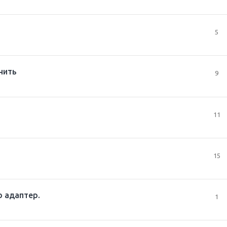
5
чить
9
11
15
b адаптер.
1