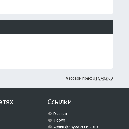
и
о
ю
б
щ
е
н
и
ю
Часовой пояс:
UTC+03:00
етях
Ссылки
Главная
Форум
Архив форума 2006-2010