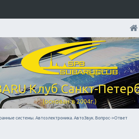
ARU Клуб Санкт-Петер
(основан в 2004г.)
ранные системы. Автоэлектроника. АвтоЗвук. Вопрос->Ответ