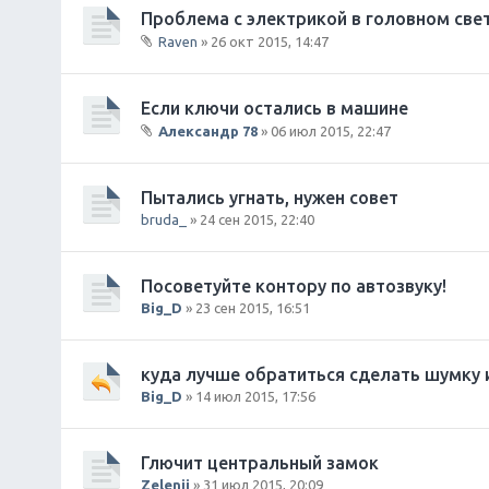
о
Проблема с электрикой в головном све
ж
Raven
» 26 окт 2015, 14:47
е
В
н
л
и
о
Если ключи остались в машине
я
ж
Александр 78
» 06 июл 2015, 22:47
е
В
н
л
и
о
Пытались угнать, нужен совет
я
ж
bruda_
» 24 сен 2015, 22:40
е
н
и
Посоветуйте контору по автозвуку!
я
Big_D
» 23 сен 2015, 16:51
куда лучше обратиться сделать шумку 
Big_D
» 14 июл 2015, 17:56
Глючит центральный замок
Zelenii
» 31 июл 2015, 20:09