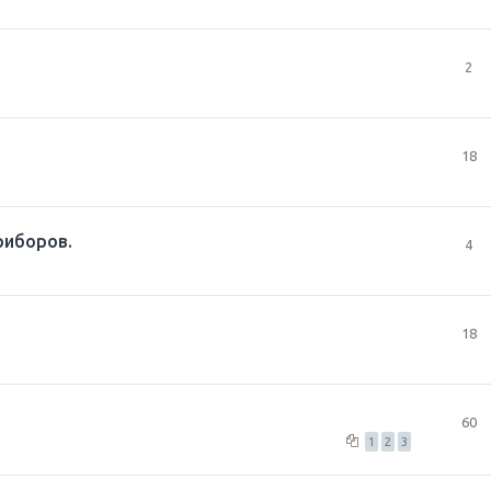
2
18
риборов.
4
18
60
1
2
3