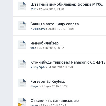
Штатный иммобилайзер форика MY06.
Mit
» 12 ноя 2013, 23:20
Защита авто - ищу совета
hugonavy
» 26 июн 2017, 11:01
Иммобилайзер
wrc
» 05 янв 2017, 00:02
Кто-нибудь твиковал Panasonic CQ-EF18
Yuriy Spb
» 04 янв 2017, 17:58
Forester SJ Keyless
SIayer
» 28 дек 2016, 13:27
Отключить сигнализацию
nynm
» 29 дек 2016, 20:47