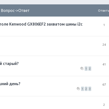
. Вопрос->Ответ
Ответ
итоле Kenwood GX806EF2 захватом шины i2c
1
24
й старый?
41
1
2
шний день?
67
1
2
3
2