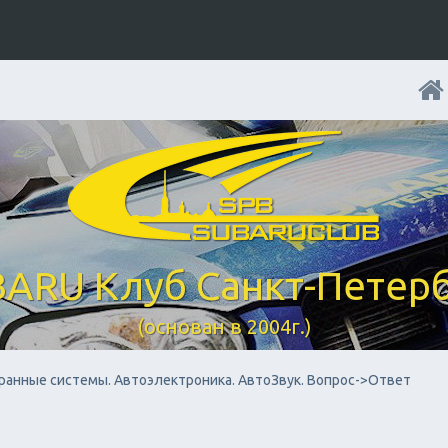
ARU Клуб Санкт-Петер
(основан в 2004г.)
ранные системы. Автоэлектроника. АвтоЗвук. Вопрос->Ответ