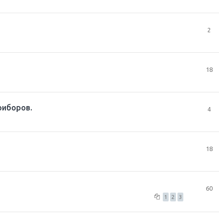
2
18
риборов.
4
18
60
1
2
3