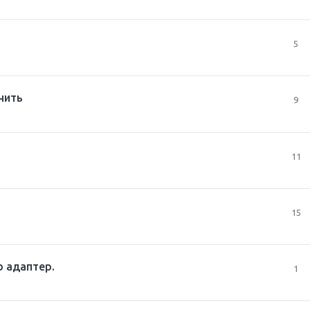
5
чить
9
11
15
b адаптер.
1