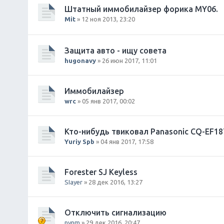
Штатный иммобилайзер форика MY06.
Mit
» 12 ноя 2013, 23:20
Защита авто - ищу совета
hugonavy
» 26 июн 2017, 11:01
Иммобилайзер
wrc
» 05 янв 2017, 00:02
Кто-нибудь твиковал Panasonic CQ-EF18
Yuriy Spb
» 04 янв 2017, 17:58
Forester SJ Keyless
SIayer
» 28 дек 2016, 13:27
Отключить сигнализацию
nynm
» 29 дек 2016, 20:47