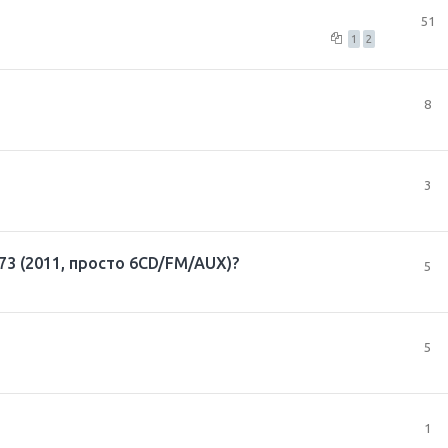
51
1
2
8
3
73 (2011, просто 6CD/FM/AUX)?
5
5
1