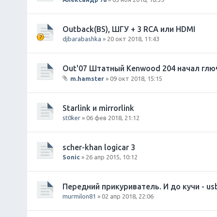
Outback(BS), ШГУ + 3 RCA или HDMI
djbarabashka
» 20 окт 2018, 11:43
Out'07 Штатный Kenwood 204 начал глю
m.hamster
» 09 окт 2018, 15:15
В
л
о
Starlink и mirrorlink
ж
st0ker
» 06 фев 2018, 21:12
е
н
и
scher-khan logicar 3
я
Sonic
» 26 апр 2015, 10:12
Передний прикуриватель. И до кучи - us
murmilon81
» 02 апр 2018, 22:06