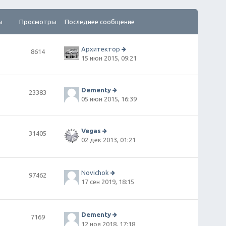
ы
Просмотры
Последнее сообщение
Архитектор
8614
П
15 июн 2015, 09:21
е
р
е
й
Dementy
23383
т
П
05 июн 2015, 16:39
и
е
к
р
п
е
о
й
Vegas
31405
сл
т
П
02 дек 2013, 01:21
е
и
е
д
к
р
н
п
е
е
о
й
Novichok
97462
м
сл
т
П
17 сен 2019, 18:15
у
е
и
е
с
д
к
р
о
н
п
е
о
е
о
й
Dementy
7169
б
м
сл
т
П
12 ноя 2018, 17:18