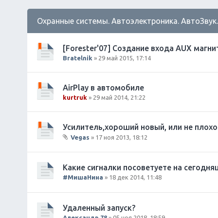
Охранные системы. Автоэлектроника. АвтоЗвук
[Forester'07] Создание входа AUX магн
Bratelnik
» 29 май 2015, 17:14
AirPlay в автомобиле
kurtruk
» 29 май 2014, 21:22
Усилитель,хороший новый, или не плохо
Vegas
» 17 ноя 2013, 18:12
В
л
о
Какие сигналки посоветуете на сегодня
ж
#МишаНина
» 18 дек 2014, 11:48
е
н
и
Удаленный запуск?
я
Александр 78
» 05 ноя 2018, 18:59