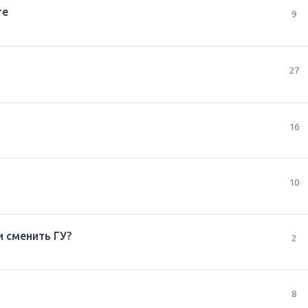
те
9
27
16
10
и сменить ГУ?
2
8