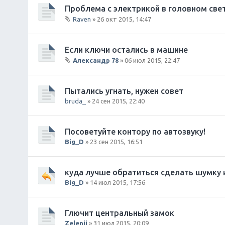
о
Проблема с электрикой в головном све
ж
Raven
» 26 окт 2015, 14:47
е
В
н
л
и
о
Если ключи остались в машине
я
ж
Александр 78
» 06 июл 2015, 22:47
е
В
н
л
и
о
Пытались угнать, нужен совет
я
ж
bruda_
» 24 сен 2015, 22:40
е
н
и
Посоветуйте контору по автозвуку!
я
Big_D
» 23 сен 2015, 16:51
куда лучше обратиться сделать шумку 
Big_D
» 14 июл 2015, 17:56
Глючит центральный замок
Zelenii
» 31 июл 2015, 20:09