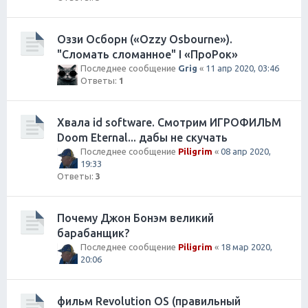
Оззи Осборн («Ozzy Osbourne»).
"Сломать сломанное" I «ПроРок»
Последнее сообщение
Grig
«
11 апр 2020, 03:46
Ответы:
1
Хвала id software. Смотрим ИГРОФИЛЬМ
Doom Eternal... дабы не скучать
Последнее сообщение
Piligrim
«
08 апр 2020,
19:33
Ответы:
3
Почему Джон Бонэм великий
барабанщик?
Последнее сообщение
Piligrim
«
18 мар 2020,
20:06
фильм Revolution OS (правильный