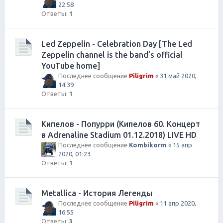
22:58
Ответы:
1
Led Zeppelin - Celebration Day [The Led
Zeppelin channel is the band’s official
YouTube home]
Последнее сообщение
Piligrim
«
31 май 2020,
14:39
Ответы:
1
Кипелов - Попурри (Кипелов 60. Концерт
в Adrenaline Stadium 01.12.2018) LIVE HD
Последнее сообщение
Kombikorm
«
15 апр
2020, 01:23
Ответы:
1
Metallica - История Легенды
Последнее сообщение
Piligrim
«
11 апр 2020,
16:55
Ответы:
3