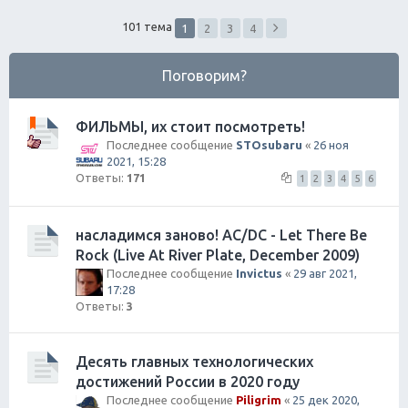
ск
101 тема
1
2
3
4
Поговорим?
ФИЛЬМЫ, их стоит посмотреть!
Последнее сообщение
STOsubaru
«
26 ноя
2021, 15:28
Ответы:
171
1
2
3
4
5
6
насладимся заново! AC/DC - Let There Be
Rock (Live At River Plate, December 2009)
Последнее сообщение
Invictus
«
29 авг 2021,
17:28
Ответы:
3
Десять главных технологических
достижений России в 2020 году
Последнее сообщение
Piligrim
«
25 дек 2020,