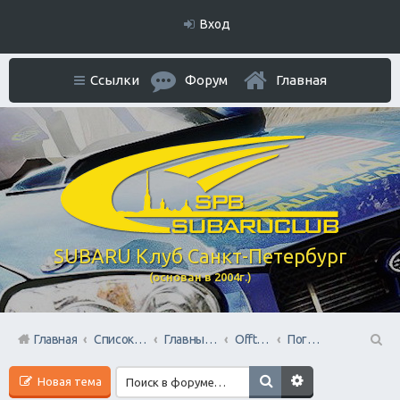
Вход
Ссылки
Форум
Главная
SUBARU Клуб Санкт-Петербург
(основан в 2004г.)
Главная
Список форумов
Главный раздел
Offtop + Всяко-Разно
Поговорим?
П
Новая тема
ои