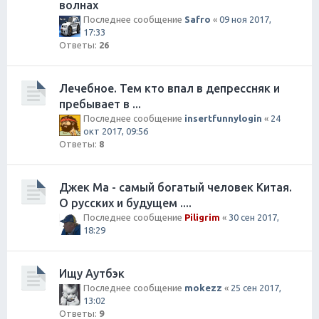
волнах
Последнее сообщение
Safro
«
09 ноя 2017,
17:33
Ответы:
26
Лечебное. Тем кто впал в депрессняк и
пребывает в ...
Последнее сообщение
insertfunnylogin
«
24
окт 2017, 09:56
Ответы:
8
Джек Ма - самый богатый человек Китая.
О русских и будущем ....
Последнее сообщение
Piligrim
«
30 сен 2017,
18:29
Ищу Аутбэк
Последнее сообщение
mokezz
«
25 сен 2017,
13:02
Ответы:
9