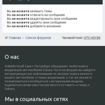
Вы
не можете
начинать темы
Вы
не можете
отвечать на сообщения
Вы
не можете
редактировать свои сообщения
Вы
не можете
удалять свои сообщения
Вы
не можете
добавлять вложения
Главная
Список форумов
Часовой пояс:
UTC+03:00
О нас
SUBARU Клуб Санкт-Петербург объединяет любителей и
владельцев автомобилей Subaru. На этом форуме вы найдете
интересующую вас информацию по эксплуатации и ремонту
вашего автомобиля, отзывы владельцев, а так же сможете
познакомиться и пообщаться с интересными людьми,
поделиться своим опытом или просто оставить отзывы о
Subaru.
Мы в социальных сетях