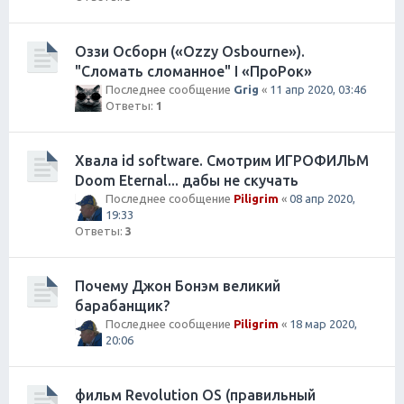
Оззи Осборн («Ozzy Osbourne»).
"Сломать сломанное" I «ПроРок»
Последнее сообщение
Grig
«
11 апр 2020, 03:46
Ответы:
1
Хвала id software. Смотрим ИГРОФИЛЬМ
Doom Eternal... дабы не скучать
Последнее сообщение
Piligrim
«
08 апр 2020,
19:33
Ответы:
3
Почему Джон Бонэм великий
барабанщик?
Последнее сообщение
Piligrim
«
18 мар 2020,
20:06
фильм Revolution OS (правильный