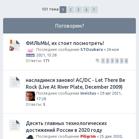
ск
101 тема
1
2
3
4
Поговорим?
ФИЛЬМЫ, их стоит посмотреть!
Последнее сообщение
STOsubaru
«
26 ноя
2021, 15:28
Ответы:
171
1
2
3
4
5
6
насладимся заново! AC/DC - Let There Be
Rock (Live At River Plate, December 2009)
Последнее сообщение
Invictus
«
29 авг 2021,
17:28
Ответы:
3
Десять главных технологических
достижений России в 2020 году
Последнее сообщение
Piligrim
«
25 дек 2020,