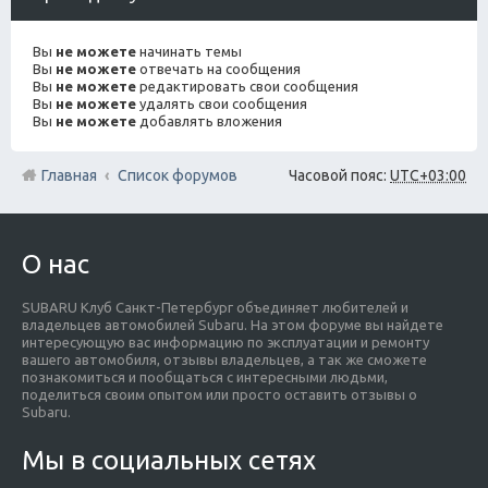
Вы
не можете
начинать темы
Вы
не можете
отвечать на сообщения
Вы
не можете
редактировать свои сообщения
Вы
не можете
удалять свои сообщения
Вы
не можете
добавлять вложения
Главная
Список форумов
Часовой пояс:
UTC+03:00
О нас
SUBARU Клуб Санкт-Петербург объединяет любителей и
владельцев автомобилей Subaru. На этом форуме вы найдете
интересующую вас информацию по эксплуатации и ремонту
вашего автомобиля, отзывы владельцев, а так же сможете
познакомиться и пообщаться с интересными людьми,
поделиться своим опытом или просто оставить отзывы о
Subaru.
Мы в социальных сетях