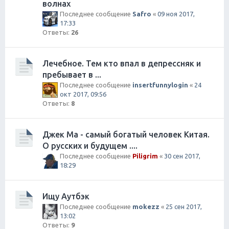
волнах
Последнее сообщение
Safro
«
09 ноя 2017,
17:33
Ответы:
26
Лечебное. Тем кто впал в депрессняк и
пребывает в ...
Последнее сообщение
insertfunnylogin
«
24
окт 2017, 09:56
Ответы:
8
Джек Ма - самый богатый человек Китая.
О русских и будущем ....
Последнее сообщение
Piligrim
«
30 сен 2017,
18:29
Ищу Аутбэк
Последнее сообщение
mokezz
«
25 сен 2017,
13:02
Ответы:
9