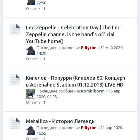
22:58
Ответы:
1
Led Zeppelin - Celebration Day [The Led
Zeppelin channel is the band’s official
YouTube home]
Последнее сообщение
Piligrim
«
31 май 2020,
14:39
Ответы:
1
Кипелов - Попурри (Кипелов 60. Концерт
в Adrenaline Stadium 01.12.2018) LIVE HD
Последнее сообщение
Kombikorm
«
15 апр
2020, 01:23
Ответы:
1
Metallica - История Легенды
Последнее сообщение
Piligrim
«
11 апр 2020,
16:55
Ответы:
3