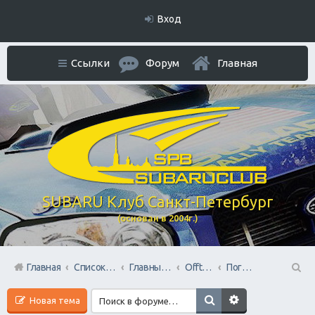
Вход
Ссылки
Форум
Главная
SUBARU Клуб Санкт-Петербург
(основан в 2004г.)
Главная
Список форумов
Главный раздел
Offtop + Всяко-Разно
Поговорим?
П
Новая тема
ои