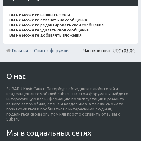
Вы
не можете
начинать темы
Вы
не можете
отвечать на сообщения
Вы
не можете
редактировать свои сообщения
Вы
не можете
удалять свои сообщения
Вы
не можете
добавлять вложения
Главная
Список форумов
Часовой пояс:
UTC+03:00
О нас
SUBARU Клуб Санкт-Петербург объединяет любителей и
владельцев автомобилей Subaru. На этом форуме вы найдете
интересующую вас информацию по эксплуатации и ремонту
вашего автомобиля, отзывы владельцев, а так же сможете
познакомиться и пообщаться с интересными людьми,
поделиться своим опытом или просто оставить отзывы о
Subaru.
Мы в социальных сетях