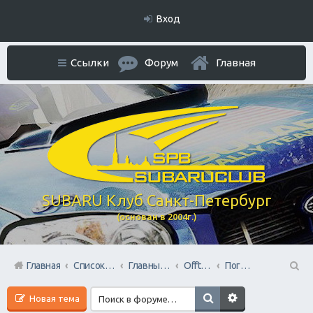
Вход
Ссылки
Форум
Главная
SUBARU Клуб Санкт-Петербург
(основан в 2004г.)
Главная
Список форумов
Главный раздел
Offtop + Всяко-Разно
Поговорим?
П
Новая тема
ои