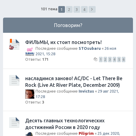
ск
101 тема
1
2
3
4
Поговорим?
ФИЛЬМЫ, их стоит посмотреть!
Последнее сообщение
STOsubaru
«
26 ноя
2021, 15:28
Ответы:
171
1
2
3
4
5
6
насладимся заново! AC/DC - Let There Be
Rock (Live At River Plate, December 2009)
Последнее сообщение
Invictus
«
29 авг 2021,
17:28
Ответы:
3
Десять главных технологических
достижений России в 2020 году
Последнее сообщение
Piligrim
«
25 дек 2020,