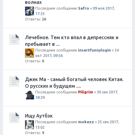
волнах
Последнее сообщение
Safro
«
09 ноя 2017,
17:33
Ответы:
26
Лечебное. Тем кто впал в депрессняк и
пребывает в ...
Последнее сообщение
insertfunnylogin
«
24
окт 2017, 09:56
Ответы:
8
Джек Ма - самый богатый человек Китая.
О русских и будущем ....
Последнее сообщение
Piligrim
«
30 сен 2017,
18:29
Ищу Аутбэк
Последнее сообщение
mokezz
«
25 сен 2017,
13:02
Ответы:
9