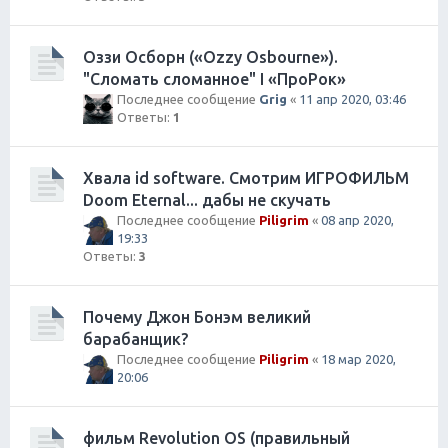
Оззи Осборн («Ozzy Osbourne»).
"Сломать сломанное" I «ПроРок»
Последнее сообщение
Grig
«
11 апр 2020, 03:46
Ответы:
1
Хвала id software. Смотрим ИГРОФИЛЬМ
Doom Eternal... дабы не скучать
Последнее сообщение
Piligrim
«
08 апр 2020,
19:33
Ответы:
3
Почему Джон Бонэм великий
барабанщик?
Последнее сообщение
Piligrim
«
18 мар 2020,
20:06
фильм Revolution OS (правильный