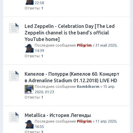
22:58
Ответы:
1
Led Zeppelin - Celebration Day [The Led
Zeppelin channel is the band’s official
YouTube home]
Последнее сообщение
Piligrim
«
31 май 2020,
14:39
Ответы:
1
Кипелов - Попурри (Кипелов 60. Концерт
в Adrenaline Stadium 01.12.2018) LIVE HD
Последнее сообщение
Kombikorm
«
15 апр
2020, 01:23
Ответы:
1
Metallica - История Легенды
Последнее сообщение
Piligrim
«
11 апр 2020,
16:55
Ответы:
3