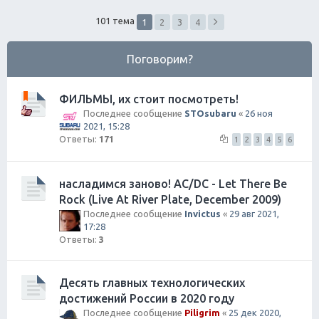
ск
101 тема
1
2
3
4
Поговорим?
ФИЛЬМЫ, их стоит посмотреть!
Последнее сообщение
STOsubaru
«
26 ноя
2021, 15:28
Ответы:
171
1
2
3
4
5
6
насладимся заново! AC/DC - Let There Be
Rock (Live At River Plate, December 2009)
Последнее сообщение
Invictus
«
29 авг 2021,
17:28
Ответы:
3
Десять главных технологических
достижений России в 2020 году
Последнее сообщение
Piligrim
«
25 дек 2020,