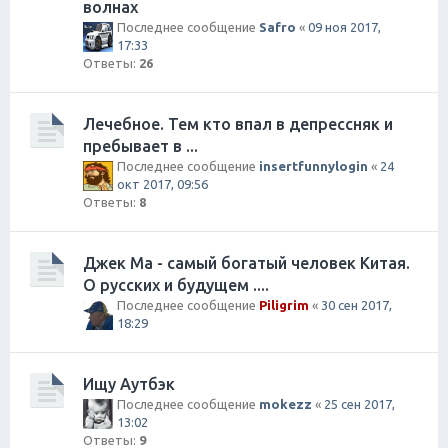
волнах
Последнее сообщение
Safro
«
09 ноя 2017,
17:33
Ответы:
26
Лечебное. Тем кто впал в депрессняк и
пребывает в ...
Последнее сообщение
insertfunnylogin
«
24
окт 2017, 09:56
Ответы:
8
Джек Ма - самый богатый человек Китая.
О русских и будущем ....
Последнее сообщение
Piligrim
«
30 сен 2017,
18:29
Ищу Аутбэк
Последнее сообщение
mokezz
«
25 сен 2017,
13:02
Ответы:
9