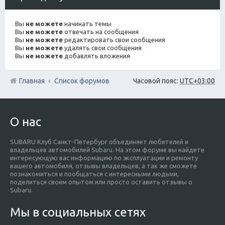
Вы
не можете
начинать темы
Вы
не можете
отвечать на сообщения
Вы
не можете
редактировать свои сообщения
Вы
не можете
удалять свои сообщения
Вы
не можете
добавлять вложения
Главная
Список форумов
Часовой пояс:
UTC+03:00
О нас
SUBARU Клуб Санкт-Петербург объединяет любителей и
владельцев автомобилей Subaru. На этом форуме вы найдете
интересующую вас информацию по эксплуатации и ремонту
вашего автомобиля, отзывы владельцев, а так же сможете
познакомиться и пообщаться с интересными людьми,
поделиться своим опытом или просто оставить отзывы о
Subaru.
Мы в социальных сетях