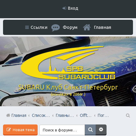
Вход
Ссылки
Форум
Главная
SUBARU Клуб Санкт-Петербург
(основан в 2004г.)
Главная
Список форумов
Главный раздел
Offtop + Всяко-Разно
Поговорим?
П
Новая тема
ои