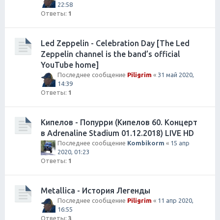
22:58
Ответы:
1
Led Zeppelin - Celebration Day [The Led
Zeppelin channel is the band’s official
YouTube home]
Последнее сообщение
Piligrim
«
31 май 2020,
14:39
Ответы:
1
Кипелов - Попурри (Кипелов 60. Концерт
в Adrenaline Stadium 01.12.2018) LIVE HD
Последнее сообщение
Kombikorm
«
15 апр
2020, 01:23
Ответы:
1
Metallica - История Легенды
Последнее сообщение
Piligrim
«
11 апр 2020,
16:55
Ответы:
3