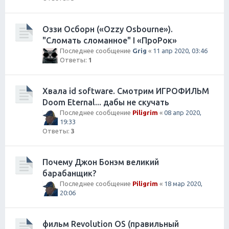
Оззи Осборн («Ozzy Osbourne»).
"Сломать сломанное" I «ПроРок»
Последнее сообщение
Grig
«
11 апр 2020, 03:46
Ответы:
1
Хвала id software. Смотрим ИГРОФИЛЬМ
Doom Eternal... дабы не скучать
Последнее сообщение
Piligrim
«
08 апр 2020,
19:33
Ответы:
3
Почему Джон Бонэм великий
барабанщик?
Последнее сообщение
Piligrim
«
18 мар 2020,
20:06
фильм Revolution OS (правильный