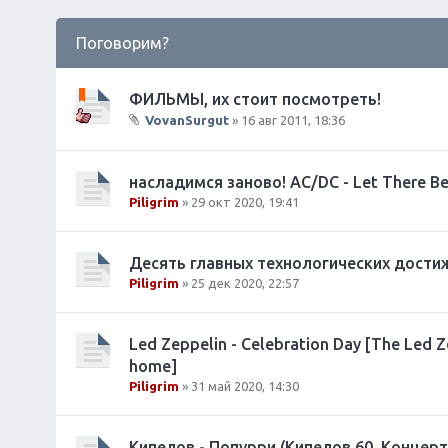
Поговорим?
ФИЛЬМЫ, их стоит посмотреть!
VovanSurgut
» 16 авг 2011, 18:36
В
л
о
насладимся заново! AC/DC - Let There Be 
ж
Piligrim
» 29 окт 2020, 19:41
е
н
и
Десять главных технологических достиж
я
Piligrim
» 25 дек 2020, 22:57
Led Zeppelin - Celebration Day [The Led Z
home]
Piligrim
» 31 май 2020, 14:30
Кипелов - Попурри (Кипелов 60. Концерт 