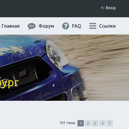
Вход
Главная
Форум
FAQ
Ссылки
бург
101 тема
1
2
3
4