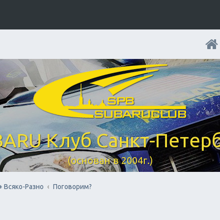
ARU Клуб Санкт-Петер
(основан в 2004г.)
+ Всяко-Разно
Поговорим?