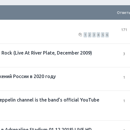
Ответ
171
1
2
3
4
5
6
Rock (Live At River Plate, December 2009)
3
ений России в 2020 году
1
eppelin channel is the band’s official YouTube
1
в Adrenaline Stadium 01.12.2018) LIVE HD