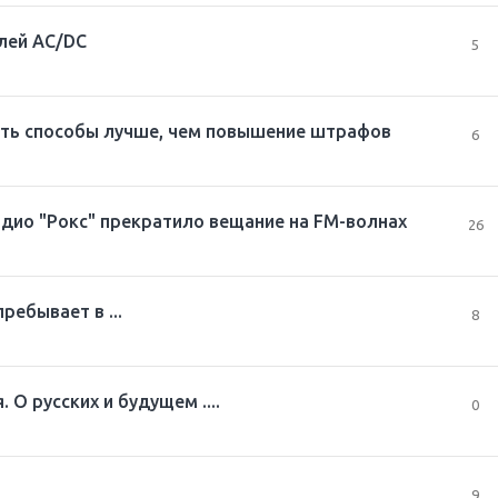
елей AC/DC
5
сть способы лучше, чем повышение штрафов
6
адио "Рокс" прекратило вещание на FM-волнах
26
ребывает в ...
8
 О русских и будущем ....
0
9