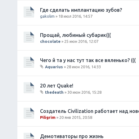
Где сделать имплантацию зубов?
gakolim
» 18 июл 2016, 14:57
Прощай, любимый субарик(((
chocolate
» 25 июн 2016, 12:07
Чего й та у нас тут так все вяленько? (((
Aquarius
» 28 июн 2016, 14:33
В
л
о
20 лет Quake!
ж
thedeath
» 30 июн 2016, 15:28
е
В
н
л
и
о
Создатель Civilization работает над но
я
ж
Piligrim
» 20 янв 2015, 20:58
е
н
и
Демотиваторы про жизнь
я