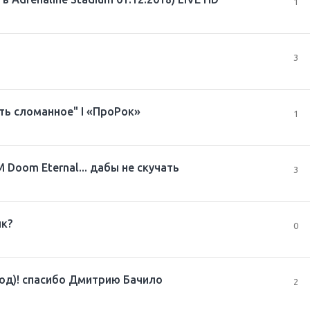
1
3
ть сломанное" I «ПроРок»
1
Doom Eternal... дабы не скучать
3
к?
0
вод)! спасибо Дмитрию Бачило
2