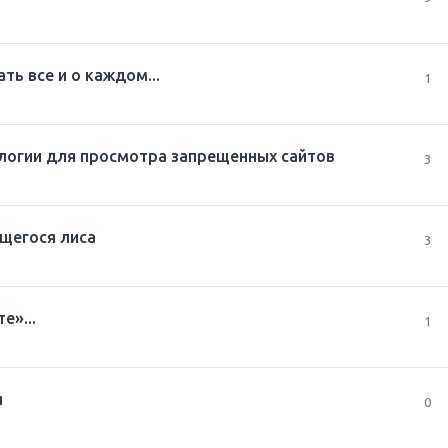
ть все и о каждом...
1
логии для просмотра запрещенных сайтов
3
ущегося лиса
3
е»...
1
я
0