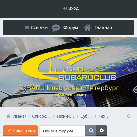
Вход
Ссылки
Форум
Главная
SUBARU Клуб Санкт-Петербург
(основан в 2004г.)
Главная
Список форумов
Технический раздел
Субару Cервисы Санкт-Петербурга
Технический центр «PRIDE Motorsport».
П
Новая тема
ои