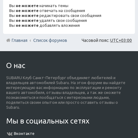
Вы
не можете
начинать темы
Вы
не можете
отвечать на сообщения
Вы
не можете
редактировать свои сообщения
Вы
не можете
удалять свои сообщения
Вы
не можете
добавлять вложения
Главная
Список форумов
Часовой пояс:
UTC+03:00
О нас
SUBARU Клуб Санкт-Петербург объединяет любителей и
владельцев автомобилей Subaru. На этом форуме вы найдете
интересующую вас информацию по эксплуатации и ремонту
вашего автомобиля, отзывы владельцев, а так же сможете
познакомиться и пообщаться с интересными людьми,
поделиться своим опытом или просто оставить отзывы о
Subaru.
Мы в социальных сетях
Вконтакте