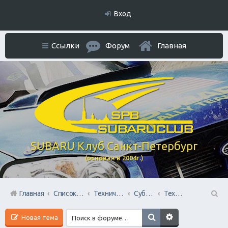
Вход
Ссылки
Форум
Главная
SUBARU Клуб Санкт-Петербург
(основан в 2004г.)
Главная
Список форумов
Технический раздел
Субару Cервисы Санкт-Петербурга
Технический центр «PRIDE Motorsport».
П
Новая тема
ои