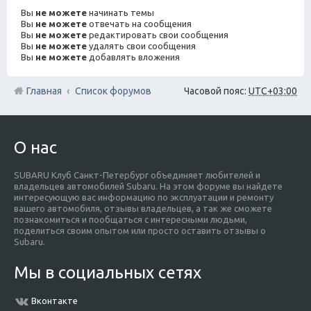
Вы
не можете
начинать темы
Вы
не можете
отвечать на сообщения
Вы
не можете
редактировать свои сообщения
Вы
не можете
удалять свои сообщения
Вы
не можете
добавлять вложения
Главная
Список форумов
Часовой пояс:
UTC+03:00
О нас
SUBARU Клуб Санкт-Петербург объединяет любителей и
владельцев автомобилей Subaru. На этом форуме вы найдете
интересующую вас информацию по эксплуатации и ремонту
вашего автомобиля, отзывы владельцев, а так же сможете
познакомиться и пообщаться с интересными людьми,
поделиться своим опытом или просто оставить отзывы о
Subaru.
Мы в социальных сетях
Вконтакте