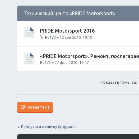
Технический центр «PRIDE Motorsport».
PRIDE Motorsport 2016
Rc172
» 12 сен 2016, 19:19
В
л
о
«PRIDE Motorsport». Ремонт, послегара
ж
Rc172
» 27 фев 2010, 16:47
е
н
и
я
Показать темы за:
Новая тема
Вернуться к списку форумов