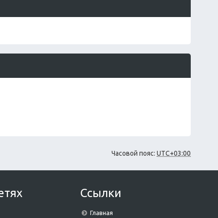
щ
у
е
с
н
о
и
о
ю
б
щ
е
н
и
ю
Часовой пояс:
UTC+03:00
етях
Ссылки
Главная