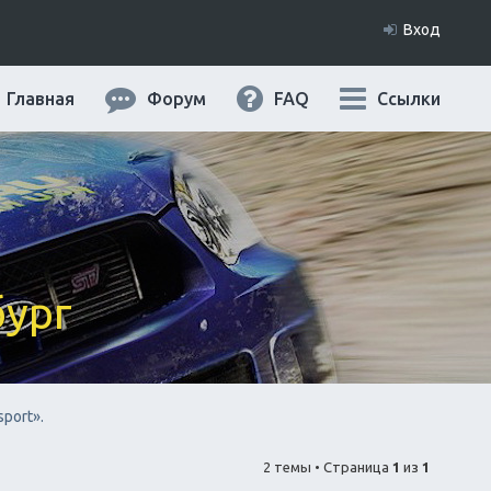
Вход
Главная
Форум
FAQ
Ссылки
бург
port».
2 темы • Страница
1
из
1