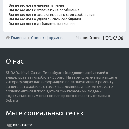
Вы
не можете
начинать темы
Вы
не можете
отвечать на сообщения
Вы
не можете
редактировать свои сообщения
Вы
не можете
удалять свои сообщения
Вы
не можете
добавлять вложения
Главная
Список форумов
Часовой пояс:
UTC+03:00
О нас
SUBARU Клуб Санкт-Петербург объединяет любителей и
владельцев автомобилей Subaru. На этом форуме вы найдете
интересующую вас информацию по эксплуатации и ремонту
вашего автомобиля, отзывы владельцев, а так же сможете
познакомиться и пообщаться с интересными людьми,
поделиться своим опытом или просто оставить отзывы о
Subaru.
Мы в социальных сетях
Вконтакте