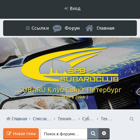
Вход
Ссылки
Форум
Главная
SUBARU Клуб Санкт-Петербург
(основан в 2004г.)
Главная
Список форумов
Технический раздел
Субару Cервисы Санкт-Петербурга
Технический центр «PRIDE Motorsport».
П
Новая тема
ои