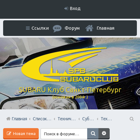
Вход
Ссылки
Форум
Главная
SUBARU Клуб Санкт-Петербург
(основан в 2004г.)
Главная
Список форумов
Технический раздел
Субару Cервисы Санкт-Петербурга
Технический центр «PRIDE Motorsport».
П
Новая тема
ои