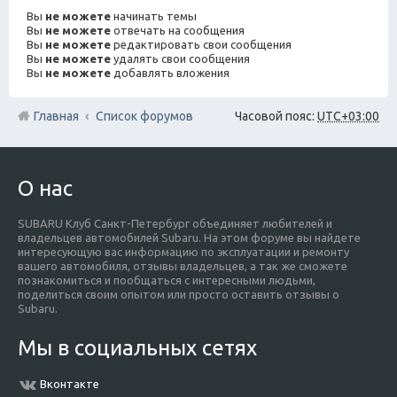
Вы
не можете
начинать темы
Вы
не можете
отвечать на сообщения
Вы
не можете
редактировать свои сообщения
Вы
не можете
удалять свои сообщения
Вы
не можете
добавлять вложения
Главная
Список форумов
Часовой пояс:
UTC+03:00
О нас
SUBARU Клуб Санкт-Петербург объединяет любителей и
владельцев автомобилей Subaru. На этом форуме вы найдете
интересующую вас информацию по эксплуатации и ремонту
вашего автомобиля, отзывы владельцев, а так же сможете
познакомиться и пообщаться с интересными людьми,
поделиться своим опытом или просто оставить отзывы о
Subaru.
Мы в социальных сетях
Вконтакте