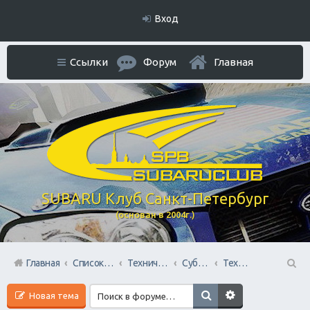
Вход
Ссылки
Форум
Главная
SUBARU Клуб Санкт-Петербург
(основан в 2004г.)
Главная
Список форумов
Технический раздел
Субару Cервисы Санкт-Петербурга
Технический центр «PRIDE Motorsport».
П
Новая тема
ои