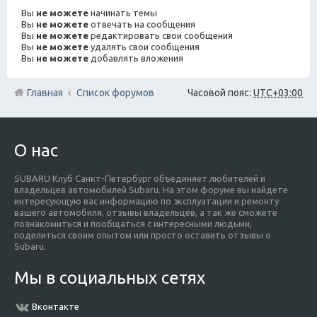
Вы
не можете
начинать темы
Вы
не можете
отвечать на сообщения
Вы
не можете
редактировать свои сообщения
Вы
не можете
удалять свои сообщения
Вы
не можете
добавлять вложения
Главная
Список форумов
Часовой пояс:
UTC+03:00
О нас
SUBARU Клуб Санкт-Петербург объединяет любителей и
владельцев автомобилей Subaru. На этом форуме вы найдете
интересующую вас информацию по эксплуатации и ремонту
вашего автомобиля, отзывы владельцев, а так же сможете
познакомиться и пообщаться с интересными людьми,
поделиться своим опытом или просто оставить отзывы о
Subaru.
Мы в социальных сетях
Вконтакте