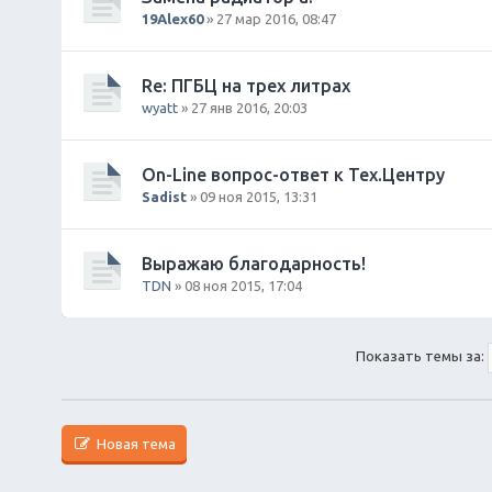
ж
19Alex60
» 27 мар 2016, 08:47
е
н
и
Re: ПГБЦ на трех литрах
я
wyatt
» 27 янв 2016, 20:03
On-Line вопрос-ответ к Тех.Центру
Sadist
» 09 ноя 2015, 13:31
Выражаю благодарность!
TDN
» 08 ноя 2015, 17:04
Показать темы за:
Новая тема