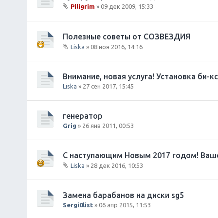
ж
Piligrim
» 09 дек 2009, 15:33
е
В
н
л
и
о
Полезные советы от СОЗВЕЗДИЯ
я
ж
Liska
» 08 ноя 2016, 14:16
е
В
н
л
и
о
Внимание, новая услуга! Установка би-
я
ж
Liska
» 27 сен 2017, 15:45
е
н
и
генератор
я
Grig
» 26 янв 2011, 00:53
С наступающим Новым 2017 годом! Ваш
Liska
» 28 дек 2016, 10:53
В
л
о
Замена барабанов на диски sg5
ж
Sergi0list
» 06 апр 2015, 11:53
е
н