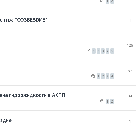
1
2
Центра "СОЗВЕЗDИЕ"
1
126
1
2
3
4
5
97
1
2
3
4
мена гидрожидкости в АКПП
34
1
2
здие"
1