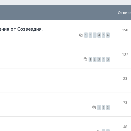
Ответ
ния от Созвездия.
150
1
2
3
4
5
6
137
1
2
3
4
5
23
73
1
2
3
48