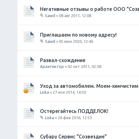
Негативные отзывы о работе ООО "Соз
Sawd
» 08 авг 2011, 12:08
В
л
о
Приглашаем по новому адресу!
ж
Sawd
» 05 июн 2020, 12:46
е
В
н
л
и
о
Развал-схождение
я
ж
Архитектор
» 02 окт 2011, 02:38
е
н
и
Уход за автомобилем. Моем-химчистим 
я
Liska
» 27 ноя 2014, 14:50
Остерегайтесь ПОДДЕЛОК!
Liska
» 26 фев 2016, 12:53
В
л
о
Субару Сервис "Созвездие"