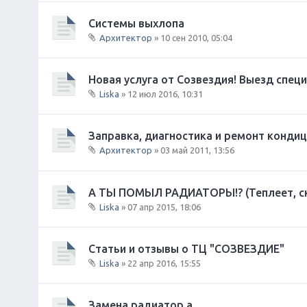
и
Системы выхлопа
я
Архитектор
» 10 сен 2010, 05:04
В
л
о
Новая услуга от Созвездия! Выезд спец
ж
Liska
» 12 июл 2016, 10:31
е
В
н
л
и
о
Заправка, диагностика и ремонт конди
я
ж
Архитектор
» 03 май 2011, 13:56
е
В
н
л
и
о
А ТЫ ПОМЫЛ РАДИАТОРЫ!? (Теплеет, ско
я
ж
Liska
» 07 апр 2015, 18:06
е
В
н
л
и
о
Статьи и отзывы о ТЦ "СОЗВЕЗДИЕ"
я
ж
Liska
» 22 апр 2016, 15:55
е
В
н
л
и
о
Замена радиатор а.
я