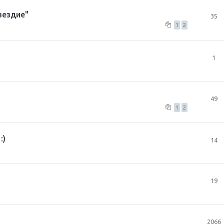
вездие"
35
1
2
1
49
1
2
:)
14
19
2066