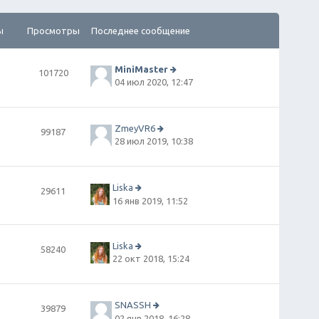
ы
Просмотры
Последнее сообщение
MiniMaster
101720
П
04 июл 2020, 12:47
е
р
е
й
ZmeyVR6
99187
т
П
28 июл 2019, 10:38
и
е
к
р
п
е
о
й
Liska
29611
сл
т
П
16 янв 2019, 11:52
е
и
е
д
к
р
н
п
е
е
о
й
Liska
58240
м
сл
т
П
22 окт 2018, 15:24
у
е
и
е
с
д
к
р
о
н
п
е
о
е
о
й
SNASSH
б
39879
м
сл
т
П
02 янв 2018, 16:28