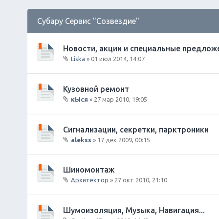
Субару Сервис "Созвездие"
Новости, акции и специальные предложе
Liska
» 01 июл 2014, 14:07
В
л
о
Кузовной ремонт
ж
кЫся
» 27 мар 2010, 19:05
е
В
н
л
и
о
Сигнализации, секретки, парктроники
я
ж
alekss
» 17 дек 2009, 00:15
е
В
н
л
и
о
Шиномонтаж
я
ж
Архитектор
» 27 окт 2010, 21:10
е
В
н
л
и
о
Шумоизоляция, Музыка, Навигация...
я
ж