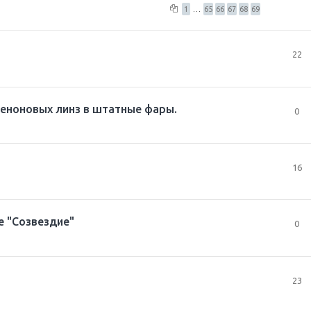
1
…
65
66
67
68
69
22
ксеноновых линз в штатные фары.
0
16
е "Созвездие"
0
23