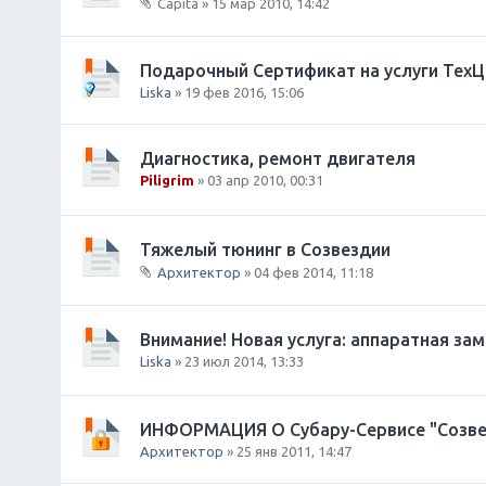
Capita
» 15 мар 2010, 14:42
е
В
н
л
и
о
Подарочный Сертификат на услуги Тех
я
ж
Liska
» 19 фев 2016, 15:06
е
н
и
Диагностика, ремонт двигателя
я
Piligrim
» 03 апр 2010, 00:31
Тяжелый тюнинг в Созвездии
Архитектор
» 04 фев 2014, 11:18
В
л
о
Внимание! Новая услуга: аппаратная за
ж
Liska
» 23 июл 2014, 13:33
е
н
и
ИНФОРМАЦИЯ О Субару-Сервисе "Созве
я
Архитектор
» 25 янв 2011, 14:47