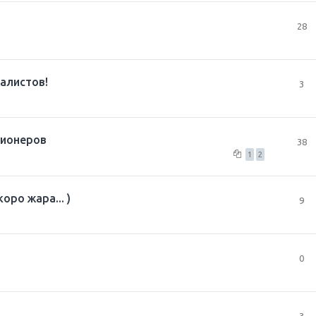
28
иалистов!
3
ционеров
38
1
2
ро жара... )
9
0
3