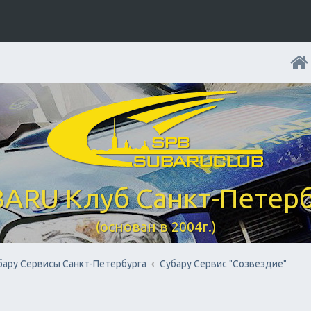
ARU Клуб Санкт-Петер
(основан в 2004г.)
бару Cервисы Санкт-Петербурга
Субару Сервис "Созвездие"