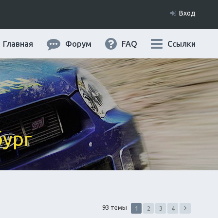
Вход
Главная
Форум
FAQ
Ссылки
бург
93 темы
1
2
3
4