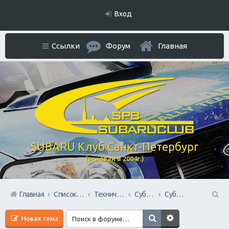
Вход
Ссылки
Форум
Главная
SUBARU Клуб Санкт-Петербург
(основан в 2004г.)
Главная
Список форумов
Технический раздел
Субару Cервисы Санкт-Петербурга
Субару Сервис "Созвездие"
П
Новая тема
ои