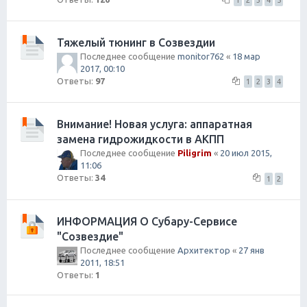
1
2
3
4
5
Тяжелый тюнинг в Созвездии
Последнее сообщение
monitor762
«
18 мар
2017, 00:10
Ответы:
97
1
2
3
4
Внимание! Новая услуга: аппаратная
замена гидрожидкости в АКПП
Последнее сообщение
Piligrim
«
20 июл 2015,
11:06
Ответы:
34
1
2
ИНФОРМАЦИЯ О Субару-Сервисе
"Созвездие"
Последнее сообщение
Архитектор
«
27 янв
2011, 18:51
Ответы:
1