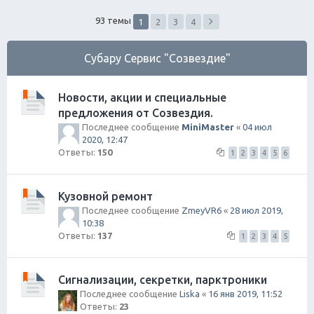
ск
93 темы
1
2
3
4
Субару Сервис "Созвездие"
Новости, акции и специальные
предложения от Созвездия.
Последнее сообщение
MiniMaster
«
04 июл
2020, 12:47
Ответы:
150
1
2
3
4
5
6
Кузовной ремонт
Последнее сообщение
ZmeyVR6
«
28 июл 2019,
10:38
Ответы:
137
1
2
3
4
5
Сигнализации, секретки, парктроники
Последнее сообщение
Liska
«
16 янв 2019, 11:52
Ответы:
23