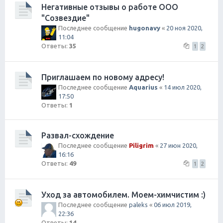
Негативные отзывы о работе ООО
"Созвездие"
Последнее сообщение
hugonavy
«
20 ноя 2020,
11:04
Ответы:
35
1
2
Приглашаем по новому адресу!
Последнее сообщение
Aquarius
«
14 июл 2020,
17:50
Ответы:
1
Развал-схождение
Последнее сообщение
Piligrim
«
27 июн 2020,
16:16
Ответы:
49
1
2
Уход за автомобилем. Моем-химчистим :)
Последнее сообщение
paleks
«
06 июл 2019,
22:36
Ответы:
14