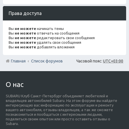
Права доступа
Вы
не можете
начинать темы
Вы
не можете
отвечать на сообщения
Вы
не можете
редактировать свои сообщения
Вы
не можете
удалять свои сообщения
Вы
не можете
добавлять вложения
Главная
Список форумов
Часовой пояс:
UTC+03:00
О нас
SUBARU Клуб Санкт-Петербург объединяет любителей и
владельцев автомобилей Subaru. На этом форуме вы найдете
интересующую вас информацию по эксплуатации и ремонту
вашего автомобиля, отзывы владельцев, а так же сможете
познакомиться и пообщаться с интересными людьми,
поделиться своим опытом или просто оставить отзывы о
Subaru.