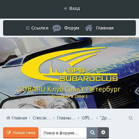
Вход
Ссылки
Форум
Главная
SUBARU Клуб Санкт-Петербург
(основан в 2004г.)
Главная
Список форумов
Главный раздел
Offtop + Всяко-Разно
"Домашний Очаг"
П
Новая тема
ои