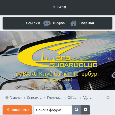
Вход
Ссылки
Форум
Главная
SUBARU Клуб Санкт-Петербург
(основан в 2004г.)
Главная
Список форумов
Главный раздел
Offtop + Всяко-Разно
"Домашний Очаг"
П
Новая тема
ои