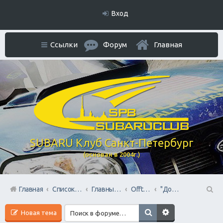
Вход
Ссылки
Форум
Главная
SUBARU Клуб Санкт-Петербург
(основан в 2004г.)
Главная
Список форумов
Главный раздел
Offtop + Всяко-Разно
"Домашний Очаг"
П
Новая тема
ои