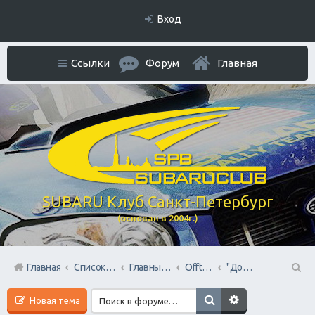
Вход
Ссылки
Форум
Главная
SUBARU Клуб Санкт-Петербург
(основан в 2004г.)
Главная
Список форумов
Главный раздел
Offtop + Всяко-Разно
"Домашний Очаг"
П
Новая тема
ои