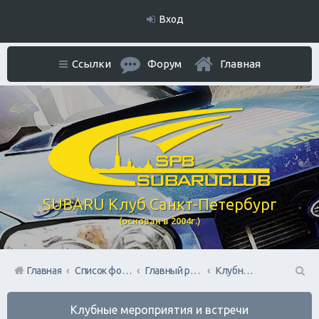
Вход
Ссылки
Форум
Главная
SUBARU Клуб Санкт-Петербург
(основан в 2004г.)
Главная
Список форумов
Главный раздел
Клубные мероприятия и встречи
П
Клубные мероприятия и встречи
ои