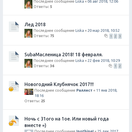
Последнее сообщение
Liska
«
06 авг 2018, 12:06
Ответы:
5
Лед 2018
Последнее сообщение
Liska
«
20 мар 2018, 10:52
Ответы:
75
1
2
3
SubaМасленица 2018! 18 февраля.
Последнее сообщение
Liska
«
22 фев 2018, 10:29
Ответы:
36
1
2
Новогодний Клубнячок 2017!!!
Последнее сообщение
Раллист
«
11 янв 2018,
18:16
Ответы:
25
Ночь с 31ого на 1ое. Или новый года
вместе =)
Последнее сообщение
InothingI
«
25 дек 2017,