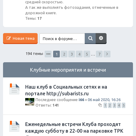
средней скоростью.
А так же выполнять фотозадания, отмеченные в
дорожной книге.
Темы:
17
Новая тема
194 темы
1
2
3
4
5
…
7
Клубные мероприятия и встречи
Наш клуб в Социальных сетях и на
портале http://subarists.ru
Последнее сообщение
i66
«
06 май 2020, 16:26
Ответы:
141
1
2
3
4
5
Еженедельные встречи Клуба проходят
каждую субботу в 22-00 на парковке ТРК