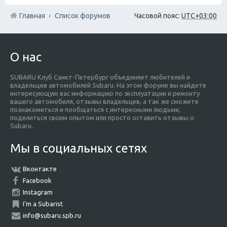
Главная
Список форумов
Часовой пояс:
UTC+03:00
О нас
SUBARU Клуб Санкт-Петербург объединяет любителей и
владельцев автомобилей Subaru. На этом форуме вы найдете
интересующую вас информацию по эксплуатации и ремонту
вашего автомобиля, отзывы владельцев, а так же сможете
познакомиться и пообщаться с интересными людьми,
поделиться своим опытом или просто оставить отзывы о
Subaru.
Мы в социальных сетях
Вконтакте
Facebook
Instagram
I'm a Subarist
info@subaru.spb.ru