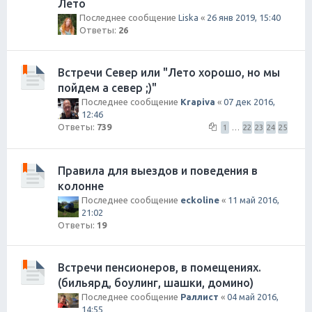
Лето
Последнее сообщение
Liska
«
26 янв 2019, 15:40
Ответы:
26
Встречи Север или "Лето хорошо, но мы
пойдем а север ;)"
Последнее сообщение
Krapiva
«
07 дек 2016,
12:46
Ответы:
739
1
…
22
23
24
25
Правила для выездов и поведения в
колонне
Последнее сообщение
eckoline
«
11 май 2016,
21:02
Ответы:
19
Встречи пенсионеров, в помещениях.
(бильярд, боулинг, шашки, домино)
Последнее сообщение
Раллист
«
04 май 2016,
14:55