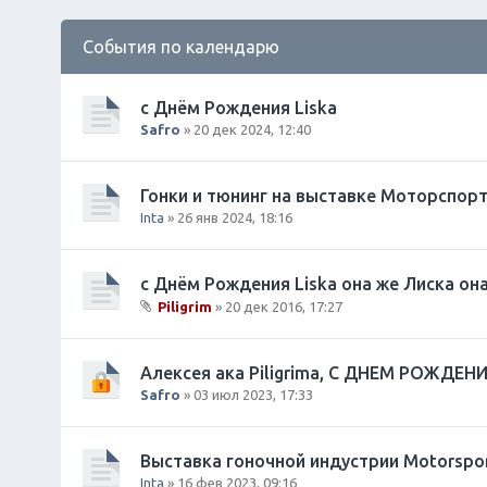
События по календарю
с Днём Рождения Liska
Safro
» 20 дек 2024, 12:40
Гонки и тюнинг на выставке Моторспор
Inta
» 26 янв 2024, 18:16
с Днём Рождения Liska она же Лиска он
Piligrim
» 20 дек 2016, 17:27
В
л
о
Алексея ака Piligrimа, С ДНЕМ РОЖДЕНИ
ж
Safro
» 03 июл 2023, 17:33
е
н
и
Выставка гоночной индустрии Motorspo
я
Inta
» 16 фев 2023, 09:16