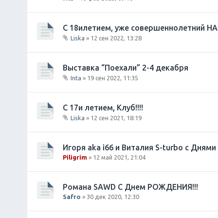
С 18илетием, уже совершеннолетний НАШ
Liska
» 12 сен 2022, 13:28
В
л
о
Выставка “Поехали” 2-4 декабря
ж
Inta
» 19 сен 2022, 11:35
е
В
н
л
и
о
С 17и летием, Клуб!!!!
я
ж
Liska
» 12 сен 2021, 18:19
е
В
н
л
и
о
Игоря aka i66 и Виталия S-turbo с Дням
я
ж
Piligrim
» 12 май 2021, 21:04
е
н
и
Романа SAWD С Днем РОЖДЕНИЯ!!!
я
Safro
» 30 дек 2020, 12:30