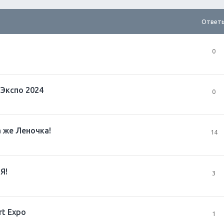
Ответ
0
тЭкспо 2024
0
а же Леночка!
14
Я!
3
rt Expo
1