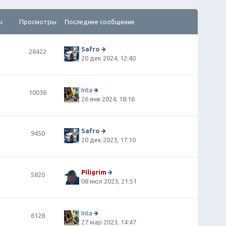
ы
Просмотры
Последнее сообщение
Safro
28422
П
20 дек 2024, 12:40
е
р
е
й
Inta
10036
т
П
26 янв 2024, 18:16
и
е
к
р
п
е
о
й
Safro
9450
сл
т
П
20 дек 2023, 17:10
е
и
е
д
к
р
н
п
е
е
о
й
Piligrim
5820
м
сл
т
П
08 июл 2023, 21:51
у
е
и
е
с
д
к
р
о
н
п
е
о
е
о
й
Inta
6128
б
м
сл
т
П
27 мар 2023, 14:47