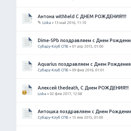
е
н
и
Антона withheld С ДНЕМ РОЖДЕНИЯ!!!!
я
Liska
» 13 май 2016, 11:10
В
л
о
Dime-SPb поздравляем с Днем Рождени
ж
Субару-Клуб СПБ
» 01 апр 2015, 01:00
е
н
и
Aquarius поздравляем с Днем Рождения
я
Субару-Клуб СПБ
» 09 фев 2016, 01:01
Алексей thedeath, С Днем РОЖДЕНИЯ!!!
Liska
» 02 фев 2017, 12:08
Антошка поздравляем с Днем Рождения
Субару-Клуб СПБ
» 15 янв 2015, 01:00