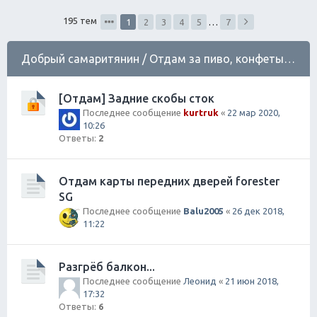
ск
195 тем
1
2
3
4
5
…
7
Добрый самаритянин / Отдам за пиво, конфеты, сок
[Отдам] Задние скобы сток
Последнее сообщение
kurtruk
«
22 мар 2020,
10:26
Ответы:
2
Отдам карты передних дверей forester
SG
Последнее сообщение
Balu2005
«
26 дек 2018,
11:22
Разгрёб балкон...
Последнее сообщение
Леонид
«
21 июн 2018,
17:32
Ответы:
6