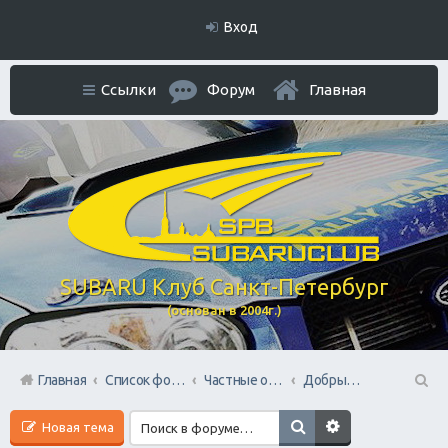
Вход
Ссылки
Форум
Главная
SUBARU Клуб Санкт-Петербург
(основан в 2004г.)
Главная
Список форумов
Частные объявления. Режим отношений As Is
Добрый самаритянин / Отдам за пиво, конфеты, сок
П
Новая тема
ои