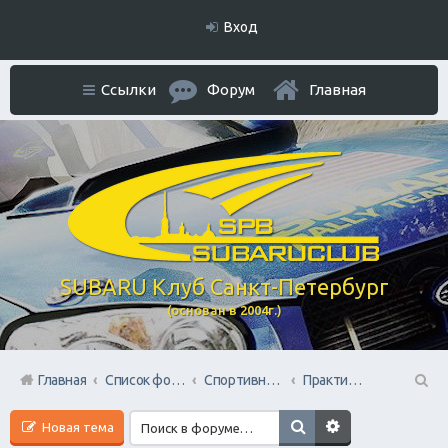
Вход
Ссылки
Форум
Главная
SUBARU Клуб Санкт-Петербург
(основан в 2004г.)
Главная
Список форумов
Спортивный раздел
Практические советы по пилотированию марки Субару
П
Новая тема
ои