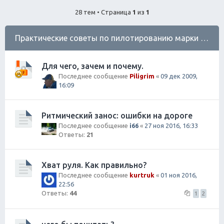
ск
28 тем • Страница
1
из
1
Практические советы по пилотированию марки Субару
Для чего, зачем и почему.
Последнее сообщение
Piligrim
«
09 дек 2009,
16:09
Ритмический занос: ошибки на дороге
Последнее сообщение
i66
«
27 ноя 2016, 16:33
Ответы:
21
Хват руля. Как правильно?
Последнее сообщение
kurtruk
«
01 ноя 2016,
22:56
Ответы:
44
1
2