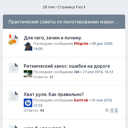
ск
28 тем • Страница
1
из
1
Практические советы по пилотированию марки Субару
Для чего, зачем и почему.
Последнее сообщение
Piligrim
«
09 дек 2009,
16:09
Ритмический занос: ошибки на дороге
Последнее сообщение
i66
«
27 ноя 2016, 16:33
Ответы:
21
Хват руля. Как правильно?
Последнее сообщение
kurtruk
«
01 ноя 2016,
22:56
Ответы:
44
1
2