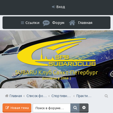
Вход
Ссылки
Форум
Главная
SUBARU Клуб Санкт-Петербург
(основан в 2004г.)
Главная
Список форумов
Спортивный раздел
Практические советы по пилотированию марки Субару
П
Новая тема
ои