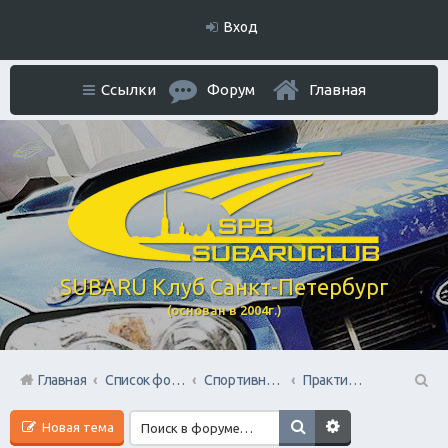
Вход
Ссылки
Форум
Главная
SUBARU Клуб Санкт-Петербург
(основан в 2004г.)
Главная
Список форумов
Спортивный раздел
Практические советы по пилотированию марки Субару
П
Новая тема
ои