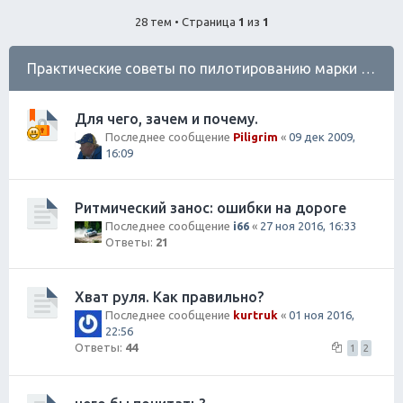
ск
28 тем • Страница
1
из
1
Практические советы по пилотированию марки Субару
Для чего, зачем и почему.
Последнее сообщение
Piligrim
«
09 дек 2009,
16:09
Ритмический занос: ошибки на дороге
Последнее сообщение
i66
«
27 ноя 2016, 16:33
Ответы:
21
Хват руля. Как правильно?
Последнее сообщение
kurtruk
«
01 ноя 2016,
22:56
Ответы:
44
1
2