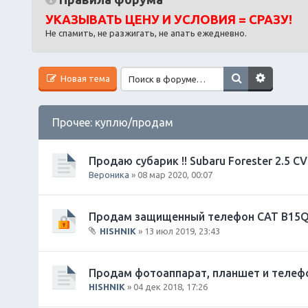
УКАЗЫВАТЬ ЦЕНУ И УСЛОВИЯ = СРАЗУ!
Не спамить, не разжигать, не апать ежедневно.
Новая тема
Прочее: куплю/продам
Продаю субарик !! Subaru Forester 2.5 CV
Вероника
» 08 мар 2020, 00:07
Продам защищенный телефон CAT B15
HISHNIK
» 13 июл 2019, 23:43
В
л
о
Продам фотоаппарат, планшет и телеф
ж
HISHNIK
» 04 дек 2018, 17:26
е
н