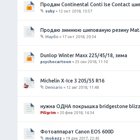
о
Продам Continental Conti Ise Contact ши
я
ж
suby
» 12 окт 2018, 13:57
е
В
н
л
и
о
Продаю зимнюю шипованую резину Matad
я
ж
Марбо
» 17 окт 2018, 20:34
е
В
н
л
и
о
Dunlop Winter Maxx 225/45/18, зима
я
ж
psychocartoon
» 25 сен 2018, 11:10
е
н
и
Michelin X-Ice 3 205/55 R16
я
Denisario
» 12 авг 2018, 11:48
В
л
о
нужна ОДНА покрышка bridgestone blizza
ж
Piligrim
» 20 фев 2018, 14:34
е
н
и
Фотоаппарат Canon EOS 600D
я
mokezz
» 19 дек 2017, 22:45