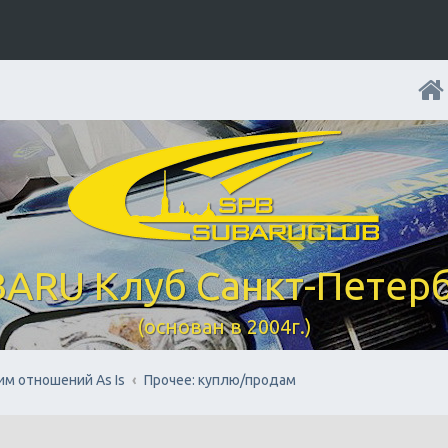
ARU Клуб Санкт-Петер
(основан в 2004г.)
им отношений As Is
Прочее: куплю/продам