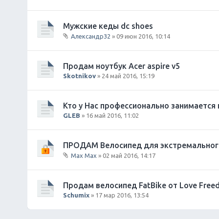
Мужские кеды dc shoes
Александр32
» 09 июн 2016, 10:14
В
л
о
Продам ноутбук Acer aspire v5
ж
Skotnikov
» 24 май 2016, 15:19
е
н
и
Кто у Нас профессионально занимается
я
GLEB
» 16 май 2016, 11:02
ПРОДАМ Велосипед для экстремальног
Max Max
» 02 май 2016, 14:17
В
л
о
Продам велосипед FatBike от Love Fre
ж
Schumix
» 17 мар 2016, 13:54
е
н
и