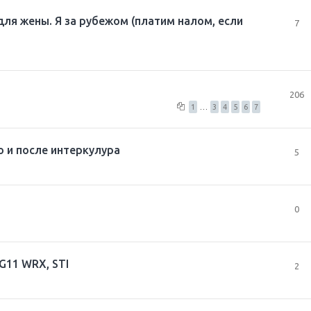
для жены. Я за рубежом (платим налом, если
7
206
1
…
3
4
5
6
7
 и после интеркулура
5
0
G11 WRX, STI
2