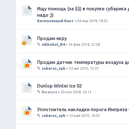
и
Ищу помощь (за $$) в покупке субарика 
я
надо ;))
Бесполезный Енот
» 04 янв 2019, 19:32
Продам икру
vikhohol_B4
» 16 фев 2014, 22:58
В
л
о
Продам датчик температуры воздуха до
ж
subarus_spb
» 24 авг 2015, 15:37
е
В
н
л
и
о
Dunlop Winter Ice 02
я
ж
Buravura
» 20 ноя 2018, 16:13
е
В
н
л
и
о
Уплотнитель накладки порога Импреза 
я
ж
subarus_spb
» 13 май 2015, 16:07
е
В
н
л
и