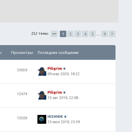
252 темы
1
2
3
4
5
…
9
ы
Просмотры
Последнее сообщение
Piligrim
33659
П
09 мар 2020, 18:22
е
р
е
й
Piligrim
12474
т
П
13 авг 2019, 22:08
и
е
к
р
п
е
о
й
HISHNIK
13509
сл
т
П
13 июл 2019, 23:39
е
и
е
д
к
р