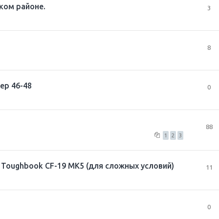
ком районе.
3
8
ер 46-48
0
88
1
2
3
Toughbook CF-19 MK5 (для сложных условий)
11
0