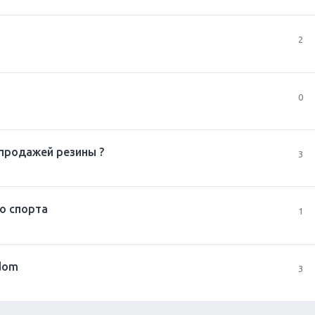
2
0
 продажей резины ?
3
о спорта
1
edom
3