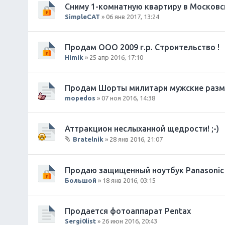
Сниму 1-комнатную квартиру в Московс
SimpleCAT
» 06 янв 2017, 13:24
Продам ООО 2009 г.р. Строительство !
Himik
» 25 апр 2016, 17:10
Продам Шорты милитари мужские разм
mopedos
» 07 ноя 2016, 14:38
Аттракцион неслыханной щедрости! ;-)
Bratelnik
» 28 янв 2016, 21:07
В
л
о
Продаю защищенный ноутбук Panasonic 
ж
Большой
» 18 янв 2016, 03:15
е
н
и
Продается фотоаппарат Pentax
я
Sergi0list
» 26 июн 2016, 20:43