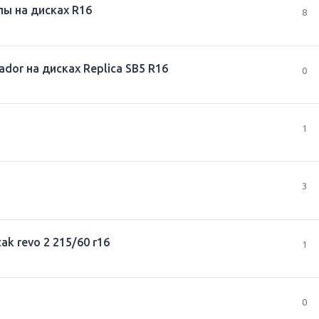
пы на дисках R16
8
or на дисках Replica SB5 R16
0
1
3
k revo 2 215/60 r16
1
0