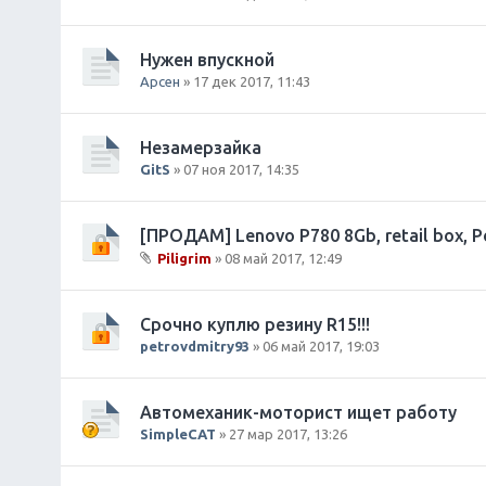
В
л
о
Нужен впускной
ж
Арсен
» 17 дек 2017, 11:43
е
н
и
Незамерзайка
я
GitS
» 07 ноя 2017, 14:35
[ПРОДАМ] Lenovo P780 8Gb, retail box, 
Piligrim
» 08 май 2017, 12:49
В
л
о
Срочно куплю резину R15!!!
ж
petrovdmitry93
» 06 май 2017, 19:03
е
н
и
Автомеханик-моторист ищет работу
я
SimpleCAT
» 27 мар 2017, 13:26