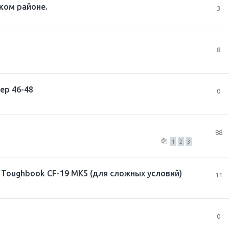
ком районе.
3
8
ер 46-48
0
88
1
2
3
Toughbook CF-19 MK5 (для сложных условий)
11
0