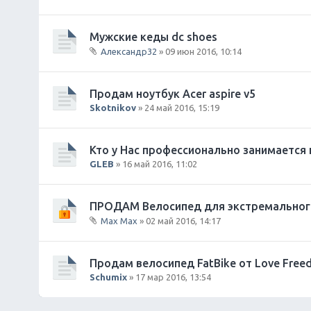
Мужские кеды dc shoes
Александр32
» 09 июн 2016, 10:14
В
л
о
Продам ноутбук Acer aspire v5
ж
Skotnikov
» 24 май 2016, 15:19
е
н
и
Кто у Нас профессионально занимается
я
GLEB
» 16 май 2016, 11:02
ПРОДАМ Велосипед для экстремальног
Max Max
» 02 май 2016, 14:17
В
л
о
Продам велосипед FatBike от Love Fre
ж
Schumix
» 17 мар 2016, 13:54
е
н
и