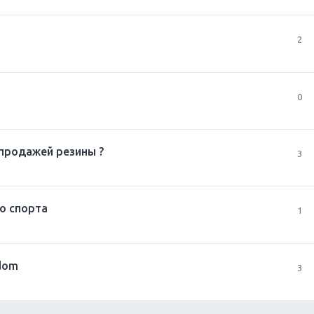
2
0
 продажей резины ?
3
о спорта
1
edom
3