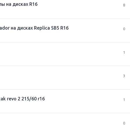
пы на дисках R16
8
or на дисках Replica SB5 R16
0
1
3
k revo 2 215/60 r16
1
0