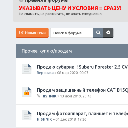
УКАЗЫВАТЬ ЦЕНУ И УСЛОВИЯ = СРАЗУ!
Не спамить, не разжигать, не апать ежедневно.
Новая тема
Прочее: куплю/продам
Продаю субарик !! Subaru Forester 2.5 CV
Вероника
» 08 мар 2020, 00:07
Продам защищенный телефон CAT B15
HISHNIK
» 13 июл 2019, 23:43
В
л
о
Продам фотоаппарат, планшет и телеф
ж
HISHNIK
» 04 дек 2018, 17:26
е
н