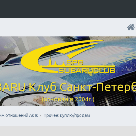
ARU Клуб Санкт-Петер
(основан в 2004г.)
им отношений As Is
Прочее: куплю/продам