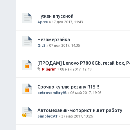
В
л
о
Нужен впускной
ж
Арсен
» 17 дек 2017, 11:43
е
н
и
Незамерзайка
я
GitS
» 07 ноя 2017, 14:35
[ПРОДАМ] Lenovo P780 8Gb, retail box, 
Piligrim
» 08 май 2017, 12:49
В
л
о
Срочно куплю резину R15!!!
ж
petrovdmitry93
» 06 май 2017, 19:03
е
н
и
Автомеханик-моторист ищет работу
я
SimpleCAT
» 27 мар 2017, 13:26