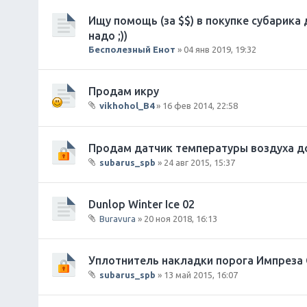
и
Ищу помощь (за $$) в покупке субарика 
я
надо ;))
Бесполезный Енот
» 04 янв 2019, 19:32
Продам икру
vikhohol_B4
» 16 фев 2014, 22:58
В
л
о
Продам датчик температуры воздуха до
ж
subarus_spb
» 24 авг 2015, 15:37
е
В
н
л
и
о
Dunlop Winter Ice 02
я
ж
Buravura
» 20 ноя 2018, 16:13
е
В
н
л
и
о
Уплотнитель накладки порога Импреза 
я
ж
subarus_spb
» 13 май 2015, 16:07
е
В
н
л
и