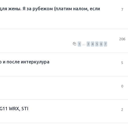
для жены. Я за рубежом (платим налом, если
7
206
1
…
3
4
5
6
7
 и после интеркулура
5
0
G11 WRX, STI
2