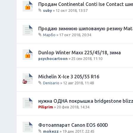
о
Продам Continental Conti Ise Contact ши
я
ж
suby
» 12 окт 2018, 13:57
е
В
н
л
и
о
Продаю зимнюю шипованую резину Matad
я
ж
Марбо
» 17 окт 2018, 20:34
е
В
н
л
и
о
Dunlop Winter Maxx 225/45/18, зима
я
ж
psychocartoon
» 25 сен 2018, 11:10
е
н
и
Michelin X-Ice 3 205/55 R16
я
Denisario
» 12 авг 2018, 11:48
В
л
о
нужна ОДНА покрышка bridgestone blizza
ж
Piligrim
» 20 фев 2018, 14:34
е
н
и
Фотоаппарат Canon EOS 600D
я
mokezz
» 19 дек 2017, 22:45