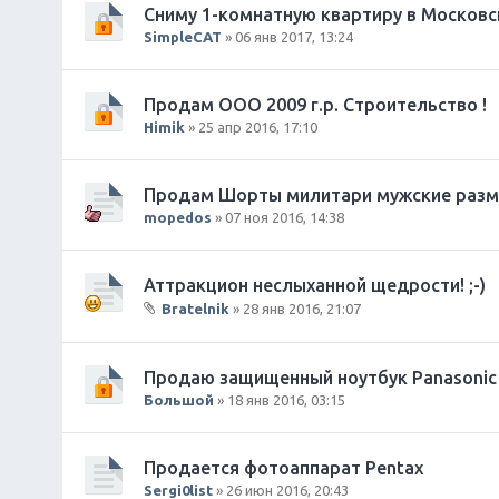
Сниму 1-комнатную квартиру в Московс
SimpleCAT
» 06 янв 2017, 13:24
Продам ООО 2009 г.р. Строительство !
Himik
» 25 апр 2016, 17:10
Продам Шорты милитари мужские разм
mopedos
» 07 ноя 2016, 14:38
Аттракцион неслыханной щедрости! ;-)
Bratelnik
» 28 янв 2016, 21:07
В
л
о
Продаю защищенный ноутбук Panasonic 
ж
Большой
» 18 янв 2016, 03:15
е
н
и
Продается фотоаппарат Pentax
я
Sergi0list
» 26 июн 2016, 20:43