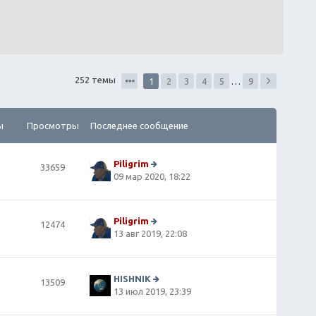
252 темы
1
2
3
4
5
…
9
ы
Просмотры
Последнее сообщение
Piligrim
33659
П
09 мар 2020, 18:22
е
р
е
й
Piligrim
12474
т
П
13 авг 2019, 22:08
и
е
к
р
п
е
о
й
HISHNIK
13509
сл
т
П
13 июл 2019, 23:39
е
и
е
д
к
р