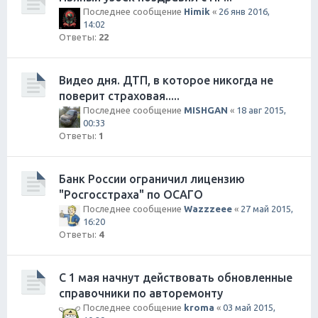
Последнее сообщение
Himik
«
26 янв 2016,
14:02
Ответы:
22
Видео дня. ДТП, в которое никогда не
поверит страховая.....
Последнее сообщение
MISHGAN
«
18 авг 2015,
00:33
Ответы:
1
Банк России ограничил лицензию
"Росгосстраха" по ОСАГО
Последнее сообщение
Wazzzeee
«
27 май 2015,
16:20
Ответы:
4
С 1 мая начнут действовать обновленные
справочники по авторемонту
Последнее сообщение
kroma
«
03 май 2015,