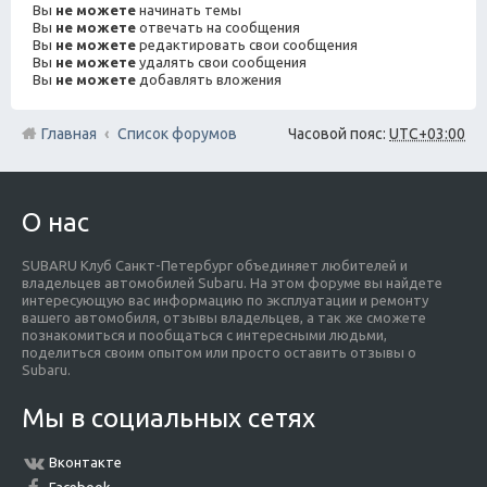
Вы
не можете
начинать темы
Вы
не можете
отвечать на сообщения
Вы
не можете
редактировать свои сообщения
Вы
не можете
удалять свои сообщения
Вы
не можете
добавлять вложения
Главная
Список форумов
Часовой пояс:
UTC+03:00
О нас
SUBARU Клуб Санкт-Петербург объединяет любителей и
владельцев автомобилей Subaru. На этом форуме вы найдете
интересующую вас информацию по эксплуатации и ремонту
вашего автомобиля, отзывы владельцев, а так же сможете
познакомиться и пообщаться с интересными людьми,
поделиться своим опытом или просто оставить отзывы о
Subaru.
Мы в социальных сетях
Вконтакте
Facebook