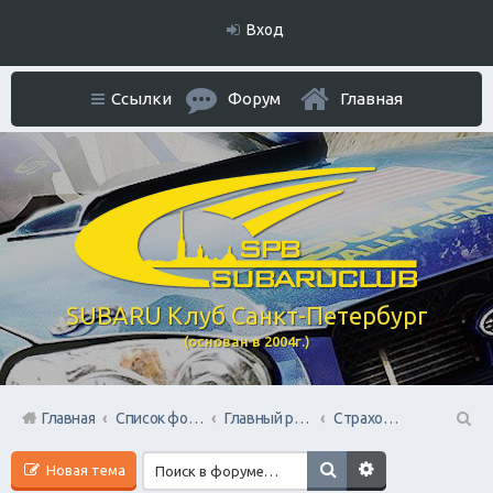
Вход
Ссылки
Форум
Главная
SUBARU Клуб Санкт-Петербург
(основан в 2004г.)
Главная
Список форумов
Главный раздел
Страхование всех видов
П
Новая тема
ои