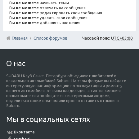
Вы
не можете
начинать темы
Вы
не можете
отвечать на сообщения
Вы
не можете
редактировать свои сообщения
Вы
не можете
удалять свои сообщения
Вы
не можете
добавлять вложения
Главная
Список форумов
Часовой пояс:
UTC+03:00
О нас
SUBARU Клуб Санкт-Петербург объединяет любителей и
владельцев автомобилей Subaru. На этом форуме вы найдете
интересующую вас информацию по эксплуатации и ремонту
вашего автомобиля, отзывы владельцев, а так же сможете
познакомиться и пообщаться с интересными людьми,
поделиться своим опытом или просто оставить отзывы о
Subaru.
Мы в социальных сетях
Вконтакте
Facebook