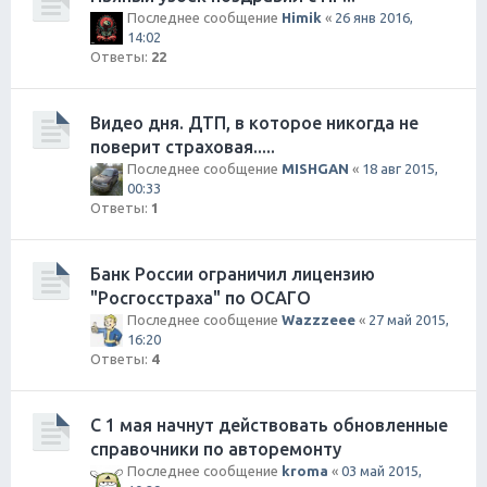
Последнее сообщение
Himik
«
26 янв 2016,
14:02
Ответы:
22
Видео дня. ДТП, в которое никогда не
поверит страховая.....
Последнее сообщение
MISHGAN
«
18 авг 2015,
00:33
Ответы:
1
Банк России ограничил лицензию
"Росгосстраха" по ОСАГО
Последнее сообщение
Wazzzeee
«
27 май 2015,
16:20
Ответы:
4
С 1 мая начнут действовать обновленные
справочники по авторемонту
Последнее сообщение
kroma
«
03 май 2015,