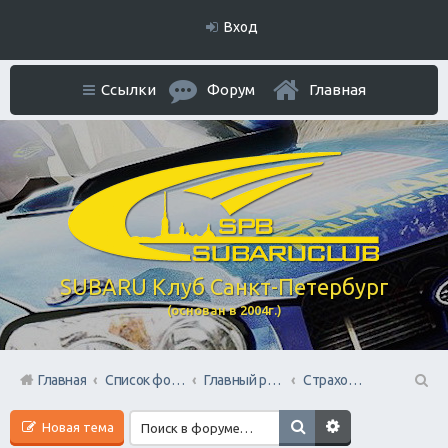
Вход
Ссылки
Форум
Главная
SUBARU Клуб Санкт-Петербург
(основан в 2004г.)
Главная
Список форумов
Главный раздел
Страхование всех видов
П
Новая тема
ои