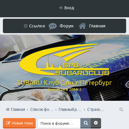
Вход
Ссылки
Форум
Главная
SUBARU Клуб Санкт-Петербург
(основан в 2004г.)
Главная
Список форумов
Главный раздел
Страхование всех видов
П
Новая тема
ои