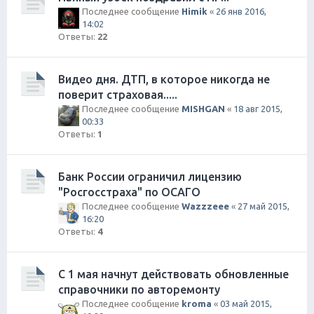
Последнее сообщение
Himik
«
26 янв 2016,
14:02
Ответы:
22
Видео дня. ДТП, в которое никогда не
поверит страховая.....
Последнее сообщение
MISHGAN
«
18 авг 2015,
00:33
Ответы:
1
Банк России ограничил лицензию
"Росгосстраха" по ОСАГО
Последнее сообщение
Wazzzeee
«
27 май 2015,
16:20
Ответы:
4
С 1 мая начнут действовать обновленные
справочники по авторемонту
Последнее сообщение
kroma
«
03 май 2015,