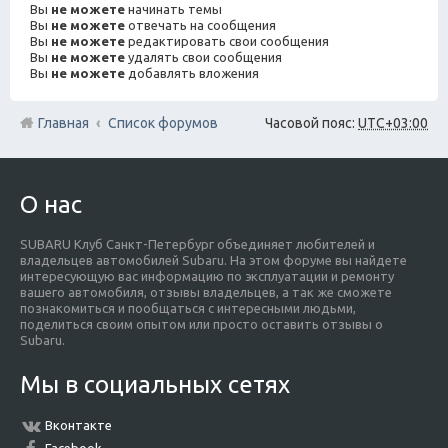
Вы
не можете
начинать темы
Вы
не можете
отвечать на сообщения
Вы
не можете
редактировать свои сообщения
Вы
не можете
удалять свои сообщения
Вы
не можете
добавлять вложения
Главная
Список форумов
Часовой пояс:
UTC+03:00
О нас
SUBARU Клуб Санкт-Петербург объединяет любителей и
владельцев автомобилей Subaru. На этом форуме вы найдете
интересующую вас информацию по эксплуатации и ремонту
вашего автомобиля, отзывы владельцев, а так же сможете
познакомиться и пообщаться с интересными людьми,
поделиться своим опытом или просто оставить отзывы о
Subaru.
Мы в социальных сетях
Вконтакте
Facebook