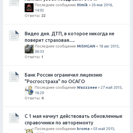
Последнее сообщение
Himik
«
26 янв 2016,
14:02
Ответы:
22
Видео дня. ДТП, в которое никогда не
поверит страховая.....
Последнее сообщение
MISHGAN
«
18 авг 2015,
00:33
Ответы:
1
Банк России ограничил лицензию
"Росгосстраха" по ОСАГО
Последнее сообщение
Wazzzeee
«
27 май 2015,
16:20
Ответы:
4
С 1 мая начнут действовать обновленные
справочники по авторемонту
Последнее сообщение
kroma
«
03 май 2015,