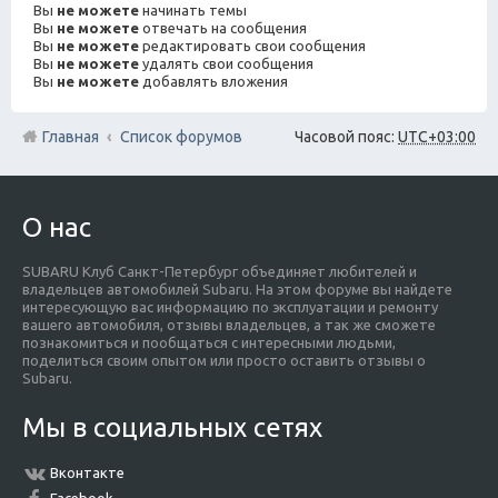
Вы
не можете
начинать темы
Вы
не можете
отвечать на сообщения
Вы
не можете
редактировать свои сообщения
Вы
не можете
удалять свои сообщения
Вы
не можете
добавлять вложения
Главная
Список форумов
Часовой пояс:
UTC+03:00
О нас
SUBARU Клуб Санкт-Петербург объединяет любителей и
владельцев автомобилей Subaru. На этом форуме вы найдете
интересующую вас информацию по эксплуатации и ремонту
вашего автомобиля, отзывы владельцев, а так же сможете
познакомиться и пообщаться с интересными людьми,
поделиться своим опытом или просто оставить отзывы о
Subaru.
Мы в социальных сетях
Вконтакте
Facebook