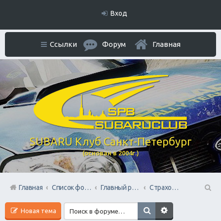
Вход
Ссылки
Форум
Главная
SUBARU Клуб Санкт-Петербург
(основан в 2004г.)
Главная
Список форумов
Главный раздел
Страхование всех видов
П
Новая тема
ои