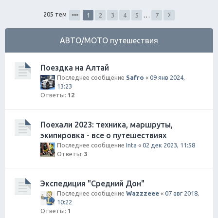
ск
205 тем
1
2
3
4
5
…
7
АВТО/МОТО путешествия
Поездка на Алтай
Последнее сообщение
Safro
«
09 янв 2024,
13:23
Ответы:
12
Поехали 2023: техника, маршруты,
экипировка - все о путешествиях
Последнее сообщение
Inta
«
02 дек 2023, 11:58
Ответы:
3
Экспедиция "Средний Дон"
Последнее сообщение
Wazzzeee
«
07 авг 2018,
10:22
Ответы:
1