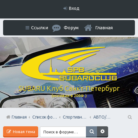
Вход
Ссылки
Форум
Главная
SUBARU Клуб Санкт-Петербург
(основан в 2004г.)
Главная
Список форумов
Спортивный раздел
АВТО/МОТО путешествия
П
Новая тема
ои