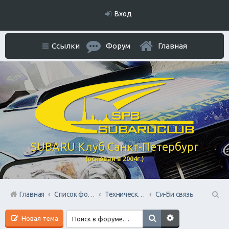
Вход
Ссылки
Форум
Главная
SUBARU Клуб Санкт-Петербург
(основан в 2004г.)
Главная
Список форумов
Технический раздел
Си-Би связь
П
Новая тема
ои