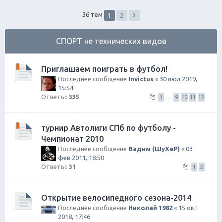
ск
36 тем
1
2
СПОРТ не технических видов
Приглашаем поиграть в футбол!
Последнее сообщение
Invictus
«
30 июл 2019,
15:54
Ответы:
335
1
…
9
10
11
12
турнир Автолиги СПб по футболу -
Чемпионат 2010
Последнее сообщение
Вадим (ШуХеР)
«
03
фев 2011, 18:50
Ответы:
31
1
2
Открытие велосипедного сезона-2014
Последнее сообщение
Николай 1982
«
15 окт
2018, 17:46