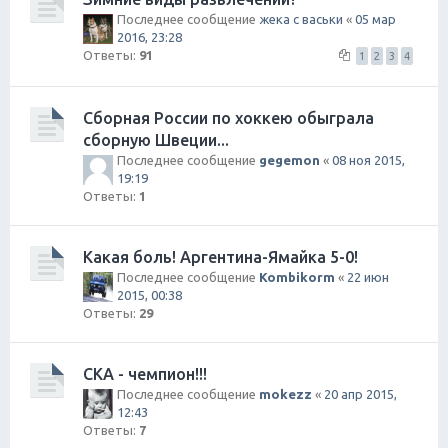
Последнее сообщение
жека с васьки
«
05 мар
2016, 23:28
Ответы:
91
1
2
3
4
Сборная России по хоккею обыграла
сборную Швеции...
Последнее сообщение
gegemon
«
08 ноя 2015,
19:19
Ответы:
1
Какая боль! Аргентина-Ямайка 5-0!
Последнее сообщение
Kombikorm
«
22 июн
2015, 00:38
Ответы:
29
СКА - чемпион!!!
Последнее сообщение
mokezz
«
20 апр 2015,
12:43
Ответы:
7