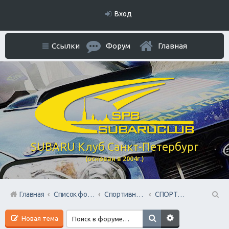
Вход
Ссылки
Форум
Главная
SUBARU Клуб Санкт-Петербург
(основан в 2004г.)
Главная
Список форумов
Спортивный раздел
СПОРТ не технических видов
П
Новая тема
ои