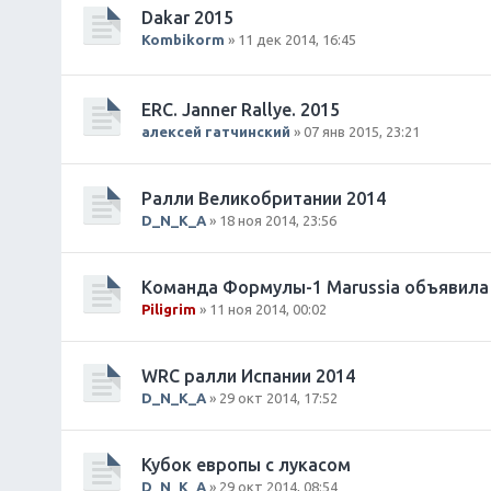
и
Dakar 2015
я
Kombikorm
» 11 дек 2014, 16:45
ERC. Janner Rallye. 2015
алексей гатчинский
» 07 янв 2015, 23:21
Ралли Великобритании 2014
D_N_K_A
» 18 ноя 2014, 23:56
Команда Формулы-1 Marussia объявила
Piligrim
» 11 ноя 2014, 00:02
WRC ралли Испании 2014
D_N_K_A
» 29 окт 2014, 17:52
Кубок европы с лукасом
D_N_K_A
» 29 окт 2014, 08:54