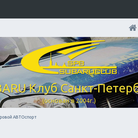
ARU Клуб Санкт-Петер
(основан в 2004г.)
ровой АВТОспорт