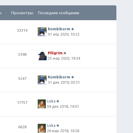
ы
Просмотры
Последнее сообщение
Kombikorm
33319
П
01 апр 2020, 10:22
е
р
е
й
Piligrim
5398
т
П
25 мар 2020, 19:34
и
е
к
р
п
е
о
й
Kombikorm
5247
сл
т
П
31 дек 2019, 03:31
е
и
е
д
к
р
н
п
е
е
о
й
Liska
17757
м
сл
т
П
04 дек 2018, 14:01
у
е
и
е
с
д
к
р
о
н
п
е
о
е
о
й
Liska
6628
б
м
сл
т
П
26 мар 2018, 10:26