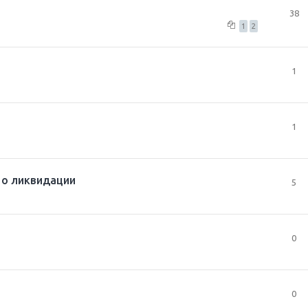
38
1
2
1
1
 о ликвидации
5
0
0