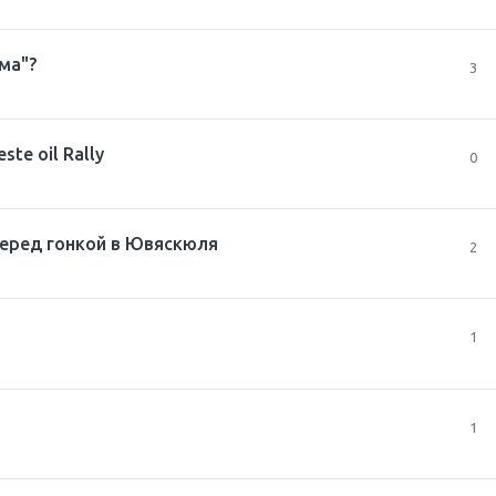
ма"?
3
te oil Rally
0
перед гонкой в Ювяскюля
2
1
1