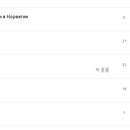
и в Норвегии
0
27
32
1
2
18
1