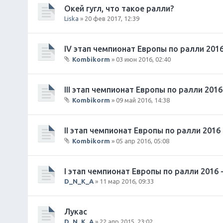
Окей гугл, что такое ралли?
Liska
» 20 фев 2017, 12:39
IV этап чемпионат Европы по ралли 2016 -
Kombikorm
» 03 июн 2016, 02:40
В
л
о
III этап чемпионат Европы по ралли 2016 
ж
Kombikorm
» 09 май 2016, 14:38
е
В
н
л
и
о
II этап чемпионат Европы по ралли 2016 - C
я
ж
Kombikorm
» 05 апр 2016, 05:08
е
В
н
л
и
о
I этап чемпионат Европы по ралли 2016 - 
я
ж
D_N_K_A
» 11 мар 2016, 09:33
е
н
и
Лукас
я
D_N_K_A
» 22 апр 2015, 23:02