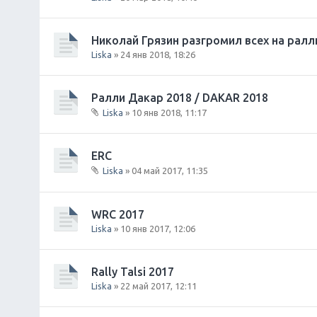
е
н
и
Николай Грязин разгромил всех на ралл
я
Liska
» 24 янв 2018, 18:26
Ралли Дакар 2018 / DAKAR 2018
Liska
» 10 янв 2018, 11:17
В
л
о
ERC
ж
Liska
» 04 май 2017, 11:35
е
В
н
л
и
о
WRC 2017
я
ж
Liska
» 10 янв 2017, 12:06
е
н
и
Rally Talsi 2017
я
Liska
» 22 май 2017, 12:11