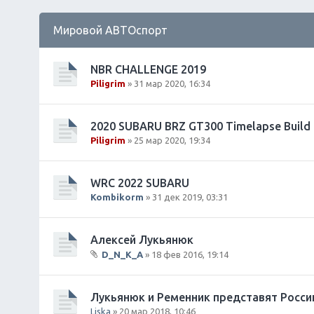
Мировой АВТОспорт
NBR CHALLENGE 2019
Piligrim
» 31 мар 2020, 16:34
2020 SUBARU BRZ GT300 Timelapse Build
Piligrim
» 25 мар 2020, 19:34
WRC 2022 SUBARU
Kombikorm
» 31 дек 2019, 03:31
Алексей Лукьянюк
D_N_K_A
» 18 фев 2016, 19:14
В
л
о
Лукьянюк и Ременник представят Россию
ж
Liska
» 20 мар 2018, 10:46