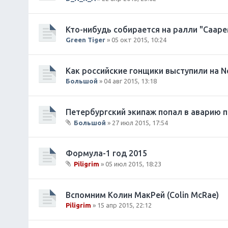
Кто-нибудь собирается на ралли "Сааре
Green Tiger
» 05 окт 2015, 10:24
Как российские гонщики выступили на Nes
Большой
» 04 авг 2015, 13:18
Петербургский экипаж попал в аварию 
Большой
» 27 июл 2015, 17:54
В
л
о
Формула-1 год 2015
ж
Piligrim
» 05 июл 2015, 18:23
е
В
н
л
и
о
Вспомним Колин МакРей (Colin McRae)
я
ж
Piligrim
» 15 апр 2015, 22:12
е
н